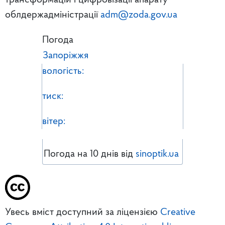
трансформацій і цифровізації апарату
облдержадміністрації
adm@zoda.gov.ua
Погода
Запоріжжя
вологість:
тиск:
вітер:
Погода на 10 днів від
sinoptik.ua
Увесь вміст доступний за ліцензією
Creative