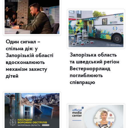
Один сигнал –
спільна дія: у
Запорізька область
Запорізькій області
та шведський регіон
вдосконалюють
Вестерноррланд
механізм захисту
поглиблюють
дітей
співпрацю