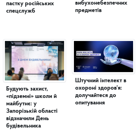
вибухонебезпечних
пастку російських
предметів
спецслужб
Штучний інтелект в
охороні здоров’я:
Будують захист,
долучайтеся до
«підземні» школи й
опитування
майбутнє: у
Запорізькій області
відзначили День
будівельника