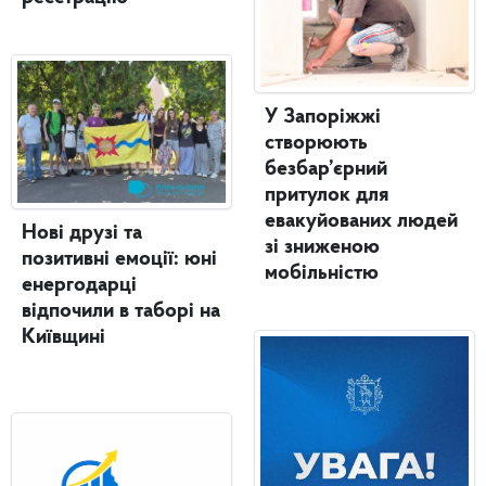
У Запоріжжі
створюють
безбар’єрний
притулок для
евакуйованих людей
Нові друзі та
зі зниженою
позитивні емоції: юні
мобільністю
енергодарці
відпочили в таборі на
Київщині