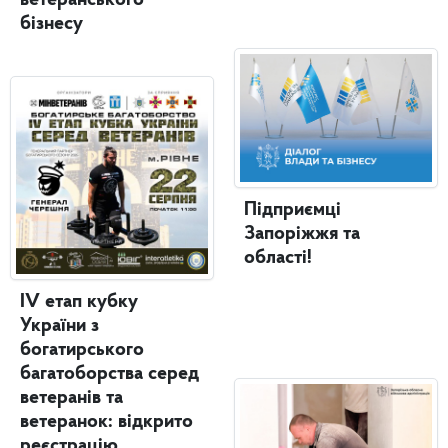
ветеранського
бізнесу
Підприємці
Запоріжжя та
області!
IV етап кубку
України з
богатирського
багатоборства серед
ветеранів та
ветеранок: відкрито
реєстрацію