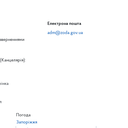
Електрона пошта
adm@zoda.gov.ua
 зверненнями
(Канцелярія):
рінка
л
л
Погода
Запоріжжя