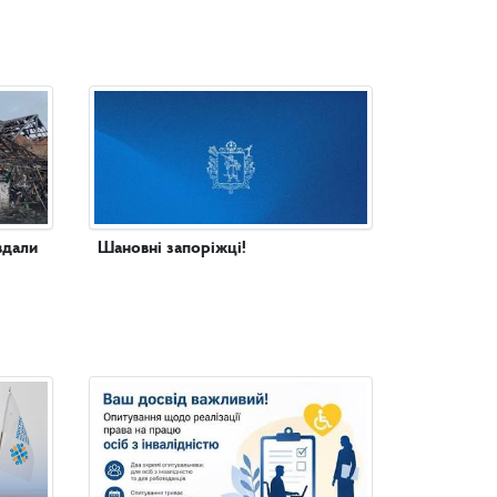
вдали
Шановні запоріжці!