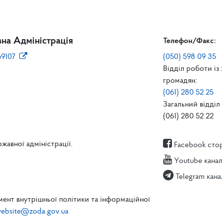
на Адміністрація
Телефон/Факс:
69107
(050) 598 09 35
Відділ роботи із
громадян:
(061) 280 52 25
Загальний відділ 
(061) 280 52 22
жавної адміністрації.
Facebook сто
Youtube кана
Telegram кана
ент внутрішньої політики та інформаційної
ebsite@zoda.gov.ua