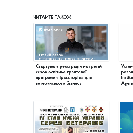
ЧИТАЙТЕ ТАКОЖ
Стартувала реєстрація на третій
Устан
сезон освітньо-грантової
розви
програми «Траєкторія» для
Insti
ветеранського бізнесу
Agenc