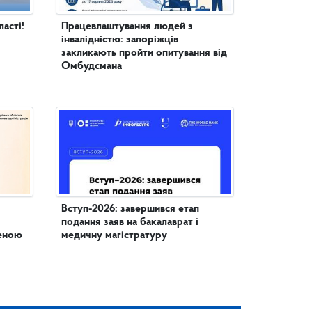
асті!
Працевлаштування людей з
інвалідністю: запоріжців
закликають пройти опитування від
Омбудсмана
Вступ-2026: завершився етап
подання заяв на бакалаврат і
женою
медичну магістратуру