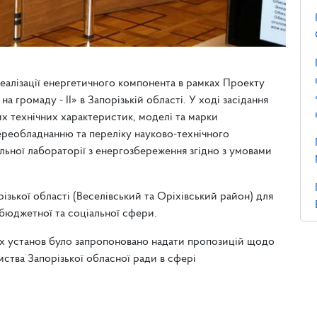
 реалізації енергетичного компонента в рамках Проекту
ромаду - ІІ» в Запорізькій області. У ході засідання
х технічних характеристик, моделі та марки
ереобладнанню та переліку науково-технічного
льної лабораторії з енергозбереження згідно з умовами
різької області (Веселівський та Оріхівський район) для
бюджетної та соціальної сфери.
их установ було запропоновано надати пропозицій щодо
ства Запорізької обласної ради в сфері