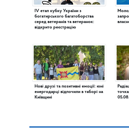
IV етап кубку України з
Молод
богатирського багатоборства
запро
серед ветеранів та ветеранок:
власн
відкрито реєстрацію
Нові друзі та позитивні емоції: юні
Радіа
енергодарці відпочили в таборі на
точка
Київщині
05.08