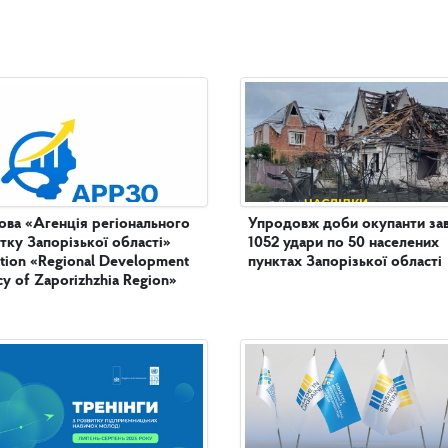
ова «Агенція регіонального
Упродовж доби окупанти за
тку Запорізької області»
1052 удари по 50 населених
tution «Regional Development
пунктах Запорізької області
y of Zaporizhzhia Region»