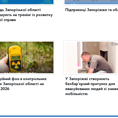
ь Запорізької області
Підприємці Запоріжжя та обл
шують на тренінг із розвитку
ої справи
ційний фон в контрольних
У Запоріжжі створюють
х Запорізької області на
безбар’єрний притулок для
.2026
евакуйованих людей зі зни
мобільністю