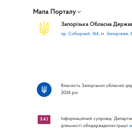
Мапа Порталу
Запорізька Обласна Держав
пр. Соборний, 164, м. Запоріжжя, 
Власність Запорізької обласної дер
2026 рік
Інформаційний супровід: Департам
3.4.1
діяльності облдержадміністрації
w