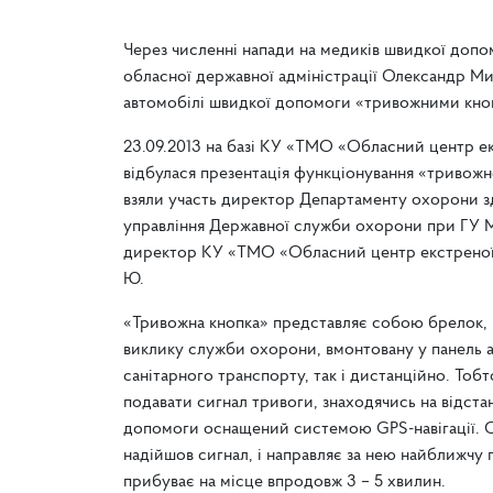
Через численні напади на медиків швидкої допом
обласної державної адміністрації Олександр М
автомобілі швидкої допомоги «тривожними кно
23.09.2013 на базі КУ «ТМО «Обласний центр е
відбулася презентація функціонування «тривожн
взяли участь директор Департаменту охорони здо
управління Державної служби охорони при ГУ МВ
директор КУ «ТМО «Обласний центр екстреної
Ю.
«Тривожна кнопка» представляє собою брелок, 
виклику служби охорони, вмонтовану у панель а
санітарного транспорту, так і дистанційно. То
подавати сигнал тривоги, знаходячись на відста
допомоги оснащений системою GPS-навігації. О
надійшов сигнал, і направляє за нею найближчу
прибуває на місце впродовж 3 – 5 хвилин.