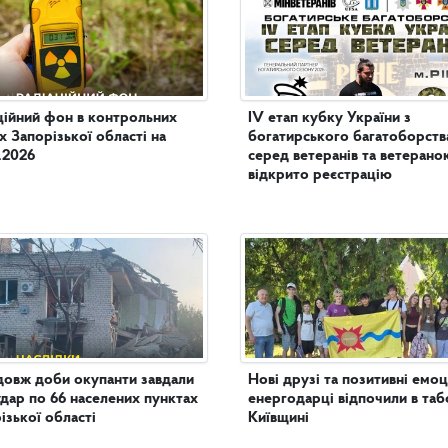
ційний фон в контрольних
IV етап кубку України з
х Запорізької області на
богатирського багатоборств
.2026
серед ветеранів та ветеранок
відкрито реєстрацію
овж доби окупанти завдали
Нові друзі та позитивні емоції: 
удар по 66 населених пунктах
енергодарці відпочили в таб
ізької області
Київщині