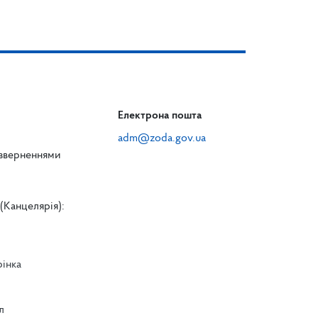
Електрона пошта
adm@zoda.gov.ua
 зверненнями
(Канцелярія):
рінка
л
л