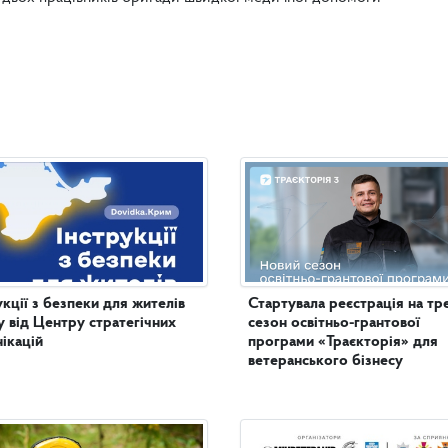
укції з безпеки для жителів
Стартувала реєстрація на тр
 від Центру стратегічних
сезон освітньо-грантової
ікацій
програми «Траєкторія» для
ветеранського бізнесу