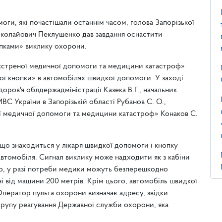
оги, які почастішали останнім часом, голова Запорізької
иколайович Пеклушенко дав завдання оснастити
пками» виклику охорони.
кстреної медичної допомоги та медицини катастроф»
ої кнопки» в автомобілях швидкої допомоги. У заході
ров'я облдержадміністрації Казека В.Г., начальник
С України в Запорізькій області Рубанов С. О.,
 медичної допомоги та медицини катастроф» Конаков С.
що знаходиться у лікаря швидкої допомоги і кнопку
втомобіля. Сигнал виклику може надходити як з кабіни
бто, у разі потреби медики можуть безперешкодно
ні від машини 200 метрів. Крім цього, автомобіль швидкої
ператор пульта охорони визначає адресу, звідки
 групу реагування Державної служби охорони, яка