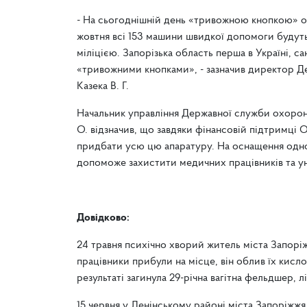
- На сьогоднішній день «тривожною кнопкою» о
жовтня всі 153 машини швидкої допомоги будуть
міліцією. Запорізька область перша в Україні, с
«тривожними кнопками», - зазначив директор Д
Казека В. Г.
Начальник управління Державної служби охорони
О. відзначив, що завдяки фінансовій підтримці 
придбати усю цю апаратуру. На оснащення одног
допоможе захистити медичних працівників та ун
Довідково:
24 травня психічно хворий житель міста Запорі
працівники прибули на місце, він облив їх кисл
результаті загинула 29-річна вагітна фельдшер, 
15 червня у Ленінському районі міста Запоріжж