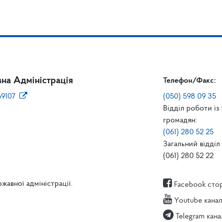
на Адміністрація
Телефон/Факс:
69107
(050) 598 09 35
Відділ роботи із
громадян:
(061) 280 52 25
Загальний відділ 
(061) 280 52 22
жавної адміністрації.
Facebook сто
Youtube кана
Telegram кана