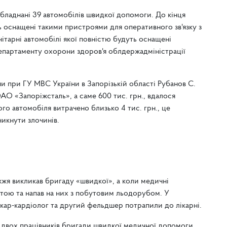
бладнані 39 автомобілів швидкої допомоги. До кінця
 оснащені такими пристроями для оперативного зв'язку з
анітарні автомобілі якої повністю будуть оснащені
епартаменту охорони здоров'я облдержадміністрації
 при ГУ МВС України в Запорізькій області Рубанов С.
ОАО «Запоріжсталь», а саме 600 тис. грн., вдалося
о автомобіля витрачено близько 4 тис. грн., це
икнути злочинів.
жжя викликав бригаду «швидкої», а коли медичні
отою та напав на них з побутовим льодорубом. У
лікар-кардіолог та другий фельдшер потрапили до лікарні.
я двох працівників бригади швидкої медичної допомоги