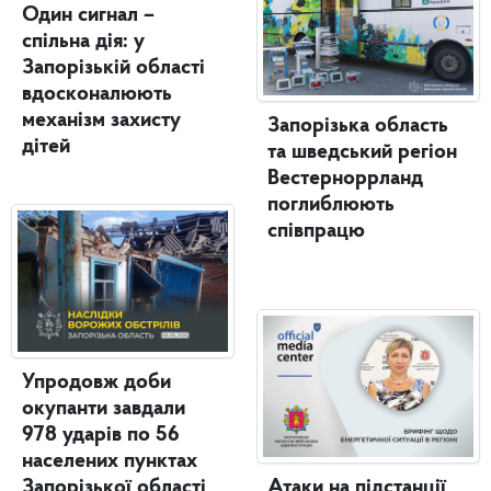
Один сигнал –
спільна дія: у
Запорізькій області
вдосконалюють
механізм захисту
Запорізька область
дітей
та шведський регіон
Вестерноррланд
поглиблюють
співпрацю
Упродовж доби
окупанти завдали
978 ударів по 56
населених пунктах
Запорізької області
Атаки на підстанції