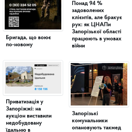
Понад 94 %
задоволених
клієнтів, але бракує
рук: як ЦНАПи
Запорізької області
Бригада, що воює
працюють в умовах
по-новому
війни
Приватизація у
Запоріжжі: на
Запорізькі
аукціон виставили
комунальники
недобудовану
опановують такмед
їдальню в