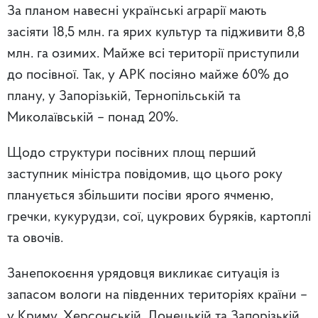
За планом навесні українські аграрії мають
засіяти 18,5 млн. га ярих культур та підживити 8,8
млн. га озимих. Майже всі території приступили
до посівної. Так, у АРК посіяно майже 60% до
плану, у Запорізькій, Тернопільській та
Миколаївській – понад 20%.
Щодо структури посівних площ перший
заступник міністра повідомив, що цього року
планується збільшити посіви ярого ячменю,
гречки, кукурудзи, сої, цукрових буряків, картоплі
та овочів.
Занепокоєння урядовця викликає ситуація із
запасом вологи на південних територіях країни –
у Криму, Херсонській, Донецькій та Запорізькій