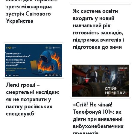
третя міжнародна
Як система освіти
зустріч Світового
входить у новий
Українства
навчальний рік
готовність закладів,
підтримка вчителів і
підготовка до зими
Легкі гроші –
смертельні наслідки:
як не потрапити у
«Стій! Не чіпай!
пастку російських
Телефонуй 101»: як
спецслужб
діяти при виявленні
вибухонебезпечних
предметів