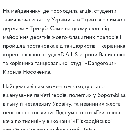
На майданчику, де проходила акція, студенти
намалювали карту України, а в її центрі – символ
держави – Тризуб. Саме на цьому фоні під
майоріння десятків жовто-блакитних прапорів і
пройшла постановка від танцюристів – керівника
хореографічної студії «D.A.L.S.» Ірини Василенко
та керівника танцювальної студії «Dangerous»
Кирила Носоченка.
Найщемливішим моментом заходу стало
вшанування пам’яті героїв, полеглих у боротьбі за
вільну й незалежну Україну, та невинних жертв
неоголошеної війни. Під сумні ноти «Гей, пливе
кача по тисині» у виконанні «Піккардійської