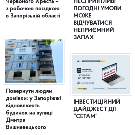
Червоного Хреста –
НЕСПРИЯТЛИВІ
з робочою поїздкою
ПОГОДНІ УМОВИ
в Запорізькій області
МОЖЕ
ВІДЧУВАТИСЯ
НЕПРИЄМНИЙ
ЗАПАХ
Повернути людям
домівки: у Запоріжжі
ІНВЕСТИЦІЙНИЙ
відновлюють
ДАЙДЖЕСТ ДП
будинок на вулиці
“СЕТАМ”
Дмитра
Вишневецького