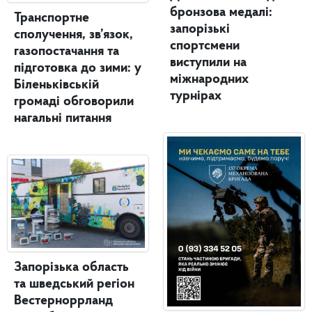
бронзова медалі:
Транспортне
запорізькі
сполучення, зв’язок,
спортсмени
газопостачання та
виступили на
підготовка до зими: у
міжнародних
Біленьківській
турнірах
громаді обговорили
нагальні питання
Запорізька область
та шведський регіон
Вестерноррланд