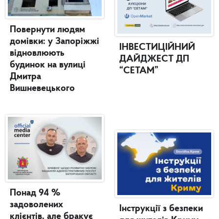
Повернути людям
домівки: у Запоріжжі
ІНВЕСТИЦІЙНИЙ
відновлюють
ДАЙДЖЕСТ ДП
будинок на вулиці
“СЕТАМ”
Дмитра
Вишневецького
Понад 94 %
задоволених
Інструкції з безпеки
клієнтів, але бракує