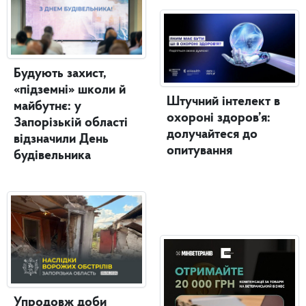
Будують захист,
«підземні» школи й
Штучний інтелект в
майбутнє: у
охороні здоров’я:
Запорізькій області
долучайтеся до
відзначили День
опитування
будівельника
Упродовж доби