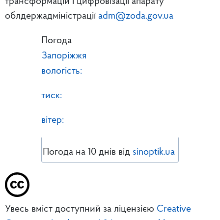
трансформацій і цифровізації апарату
облдержадміністрації
adm@zoda.gov.ua
Погода
Запоріжжя
вологість:
тиск:
вітер:
Погода на 10 днів від
sinoptik.ua
Увесь вміст доступний за ліцензією
Creative