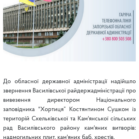
До обласної державної адміністрації надійшло
звернення Василівської райдержадміністрації про
вивезення директором Національного
заповідника "Хортиця” Костянтином Сушком із
територій Скельківської та Кам'янської сільських
рад Василівського району кам'яних витворів:
надмогильних плит, кам'яних баб, хрестів.