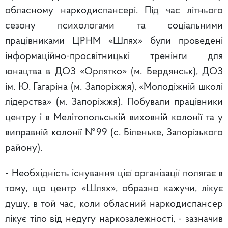
обласному наркодиспансері. Під час літнього
сезону психологами та соціальними
працівниками ЦРНМ «Шлях» були проведені
інформаційно-просвітницькі тренінги для
юнацтва в ДОЗ «Орлятко» (м. Бердянськ), ДОЗ
ім. Ю. Гагаріна (м. Запоріжжя), «Молодіжній школі
лідерства» (м. Запоріжжя). Побували працівники
центру і в Мелітопольській виховній колонії та у
виправній колонії №99 (с. Біленьке, Запорізького
району).
- Необхідність існування цієї організації полягає в
тому, що центр «Шлях», образно кажучи, лікує
душу, в той час, коли обласний наркодиспансер
лікує тіло від недугу наркозалежності, - зазначив