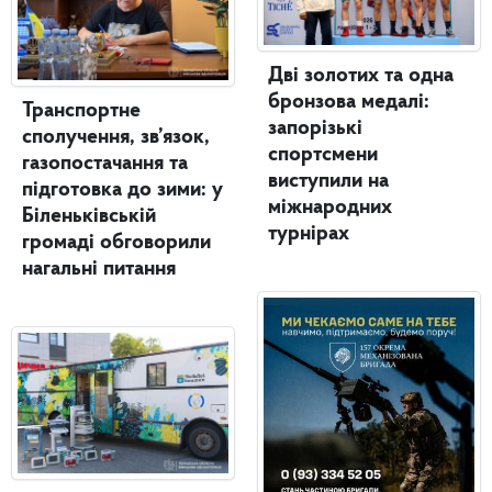
Дві золотих та одна
бронзова медалі:
Транспортне
запорізькі
сполучення, зв’язок,
спортсмени
газопостачання та
виступили на
підготовка до зими: у
міжнародних
Біленьківській
турнірах
громаді обговорили
нагальні питання