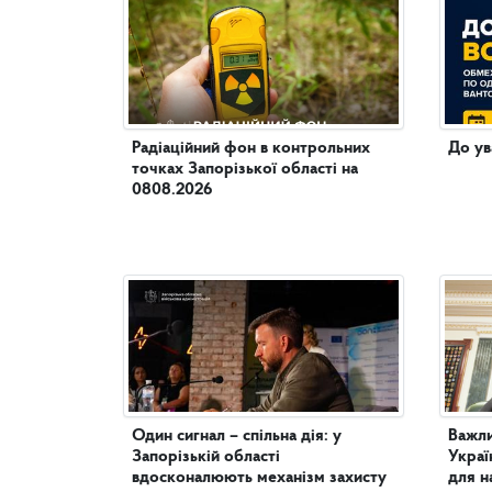
Радіаційний фон в контрольних
До ув
точках Запорізької області на
0808.2026
Один сигнал – спільна дія: у
Важли
Запорізькій області
Украї
вдосконалюють механізм захисту
для н