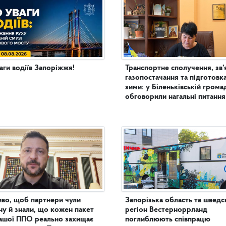
аги водіїв Запоріжжя!
Транспортне сполучення, зв’
газопостачання та підготовк
зими: у Біленьківській грома
обговорили нагальні питання
во, щоб партнери чули
Запорізька область та шведс
ну й знали, що кожен пакет
регіон Вестерноррланд
ашої ППО реально захищає
поглиблюють співпрацю