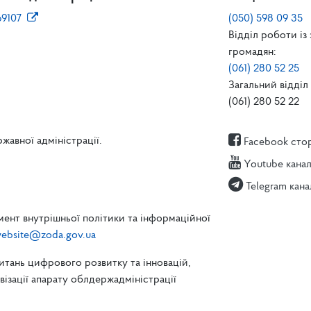
69107
(050) 598 09 35
Відділ роботи із
громадян:
(061) 280 52 25
Загальний відділ 
(061) 280 52 22
жавної адміністрації.
Facebook сто
Youtube кана
Telegram кана
ент внутрішньої політики та інформаційної
ebsite@zoda.gov.ua
питань цифрового розвитку та інновацій,
зації апарату облдержадміністрації