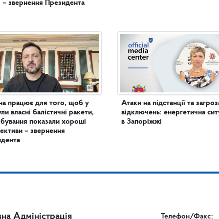
 – звернення Президента
на працює для того, щоб у
Атаки на підстанції та загроз
ули власні балістичні ракети,
відключень: енергетична сит
бування показали хороші
в Запоріжжі
ективи – звернення
идента
на Адміністрація
Телефон/Факс: