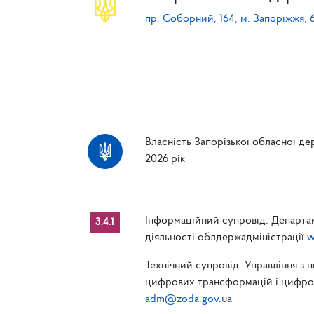
пр. Соборний, 164, м. Запоріжжя, 
Власність Запорізької обласної дер
2026 рік
Інформаційний супровід: Департам
3.4.1
діяльності облдержадміністрації
w
Технічний супровід: Управління з 
цифрових трансформацій і цифрові
adm@zoda.gov.ua