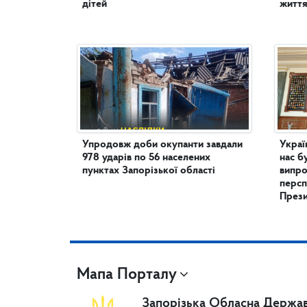
дітей
життя
Упродовж доби окупанти завдали
Украї
978 ударів по 56 населених
нас б
пунктах Запорізької області
випро
персп
През
Мапа Порталу
Запорізька Обласна Держав