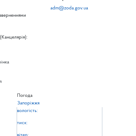
adm@zoda.gov.ua
 зверненнями
(Канцелярія):
рінка
л
л
Погода
Запоріжжя
вологість:
тиск:
вітер: