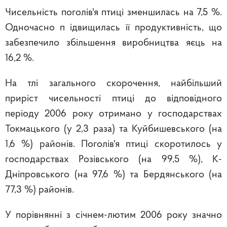
Чисельність поголів'я птиці зменшилась на 7,5 %.
Одночасно п ідвищилась її продуктивність, що
забезпечило збільшення виробництва яєць на
16,2 %.
На тлі загального скорочення, найбільший
приріст чисельності птиці до відповідного
періоду 2006 року отримано у господарствах
Токмацького (у 2,3 раза) та Куйбишевського (на
1,6 %) районів. Поголів'я птиці скоротилось у
господарствах Розівського (на 99,5 %), К-
Дніпровського (на 97,6 %) та Бердянського (на
77,3 %) районів.
У порівнянні з січнем-лютим 2006 року значно