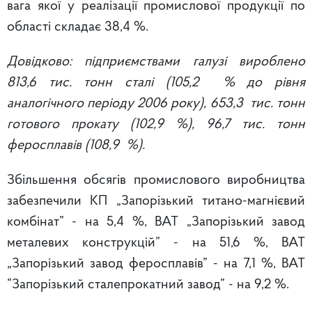
вага якої у реалізації промислової продукції по
області складає 38,4 %.
Довідково:
підприємствами галузі
вироблено
813,6 тис. тонн сталі (105,2 % до рівня
аналогічного періоду 2006 року), 653,3 тис. тонн
готового прокату (102,9 %), 96,7 тис. тонн
феросплавів (108,9 %).
Збільшення обсягів промислового виробництва
забезпечили КП „Запорізький титано-магнієвий
комбінат” - на 5,4 %, ВАТ „Запорізький завод
металевих конструкцій” - на 51,6 %, ВАТ
„Запорізький завод феросплавів” - на 7,1 %, ВАТ
“Запорізький сталепрокатний завод” - на 9,2 %.