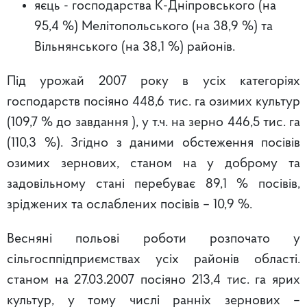
яєць - господарства К-Дніпровського (на
95,4 %) Мелітопольського (на 38,9 %) та
Вільнянського (на 38,1 %) районів.
Під урожай 2007 року в усіх категоріях
господарств посіяно 448,6 тис. га озимих культур
(109,7 % до завдання ), у т.ч. на зерно 446,5 тис. га
(110,3 %). Згідно з даними обстеження посівів
озимих зернових, станом на у доброму та
задовільному стані перебуває 89,1 % посівів,
зріджених та ослаблених посівів – 10,9 %.
Весняні польові роботи розпочато у
сільгосппідприємствах усіх районів області.
станом на 27.03.2007 посіяно 213,4 тис. га ярих
культур, у тому числі ранніх зернових –