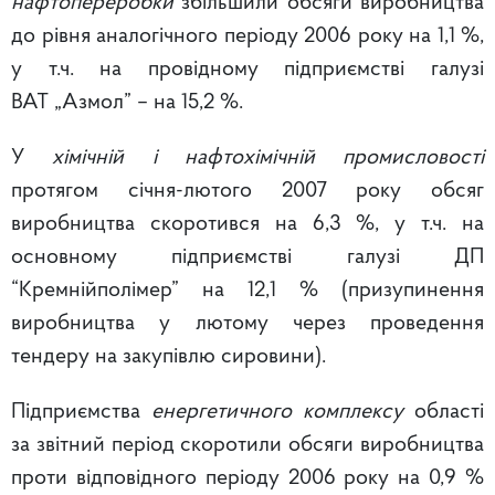
нафтопереробки
збільшили обсяги виробництва
до рівня аналогічного періоду 2006 року на 1,1 %,
у т.ч. на провідному підприємстві галузі
ВАТ „Азмол” – на 15,2 %.
У
хімічній і нафтохімічній промисловості
протягом січня-лютого 2007 року обсяг
виробництва скоротився на 6,3 %, у т.ч. на
основному підприємстві галузі ДП
“Кремнійполімер” на 12,1 % (призупинення
виробництва у лютому через проведення
тендеру на закупівлю сировини).
Підприємства
енергетичного комплексу
області
за звітний період скоротили обсяги виробництва
проти відповідного періоду 2006 року на 0,9 %