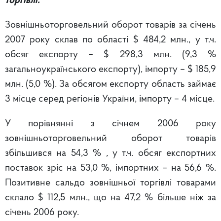
торгівлі.
Зовнішньоторговельний оборот товарів за січень
2007 року склав по області $ 484,2 млн., у т.ч.
обсяг експорту – $ 298,3 млн. (9,3 %
загальноукраїнського експорту), імпорту – $ 185,9
млн. (5,0 %). За обсягом експорту область займає
3 місце серед регіонів України, імпорту – 4 місце.
У порівнянні з січнем 2006 року
зовнішньоторговельний оборот товарів
збільшився на 54,3
%
,
у т.ч. обсяг експортних
поставок зріс на 53,0 %, імпортних – на
56,6 %.
Позитивне сальдо зовнішньої торгівлі товарами
склало $ 112,5 млн., що на 47,2 % більше ніж за
січень 2006 року.