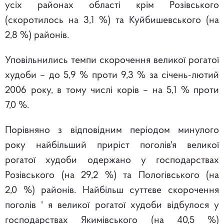
усіх районах області крім Розівського
(скоротилось на 3,1 %) та Куйбишевського (на
2,8 %) районів.
Уповільнились темпи скорочення великої рогатої
худоби – до 5,9 % проти 9,3 % за січень-лютий
2006 року, в тому числі корів – на 5,1 % проти
7,0 %.
Порівняно з відповідним періодом минулого
року найбільший приріст поголів'я великої
рогатої худоби одержано у господарствах
Розівського (на 29,2 %) та Пологівського (на
2,0 %) районів. Найбільш суттєве скорочення
поголів ' я великої рогатої худоби відбулося у
господарствах Якимівського (на 40,5 %)