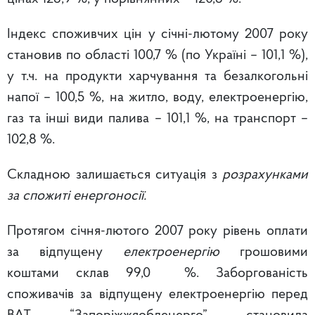
Індекс споживчих цін у січні-лютому 2007 року
становив по області 100,7 % (по Україні – 101,1 %),
у т.ч. на продукти харчування та безалкогольні
напої – 100,5 %, на житло, воду, електроенергію,
газ та інші види палива – 101,1 %, на транспорт –
102,8 %.
Складною залишається ситуація з
розрахунками
за спожиті енергоносії.
Протягом січня-лютого 2007 року рівень оплати
за відпущену
електроенергію
грошовими
коштами склав 99,0 %. Заборгованість
споживачів за відпущену електроенергію перед