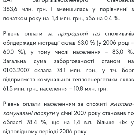
ВАТ “Запоріжжяобленерго” становила
383,6 млн. грн. і зменшилась у порівнянні з
початком року на 1,4 млн. грн., або на 0,4 %.
Рівень оплати за
природний газ
споживачів
облдержадміністрації склав 63,0 % (у 2006 році –
60,0 %), у тому числі населення – 83,0 %.
Загальна сума заборгованості станом на
01.03.2007 склала 74,1 млн. грн., у т.ч. борг
підприємств комунальної теплоенергетики склав
61,5 млн. грн., населення – 10,8 млн. грн.
Рівень оплати населенням за спожиті
житлово-
комунальні послуги
у січні 2007 року становив по
області 78,4 %, що на 1,4 в.п. більше ніж у
відповідному періоді 2006 року.