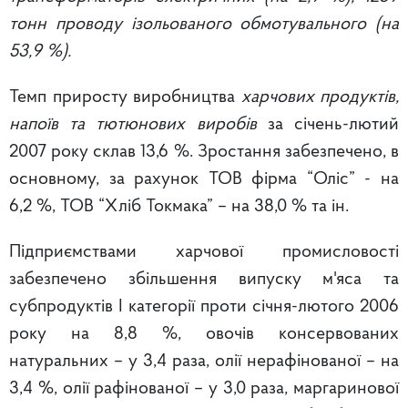
тонн проводу ізольованого обмотувального (на
53,9 %).
Темп приросту виробництва
харчових продуктів,
напоїв та тютюнових виробів
за січень-лютий
2007 року склав 13,6 %. Зростання забезпечено, в
основному, за рахунок ТОВ фірма “Оліс” - на
6,2 %, ТОВ “Хліб Токмака” – на 38,0 % та ін.
Підприємствами харчової промисловості
забезпечено збільшення випуску м'яса та
субпродуктів І категорії проти січня-лютого 2006
року на 8,8 %, овочів консервованих
натуральних – у 3,4 раза, олії нерафінованої – на
3,4 %, олії рафінованої – у 3,0 раза, маргаринової