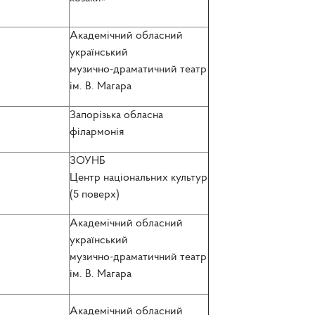
Академічний обласний
український
музично-драматичний театр
ім. В. Магара
Запорізька обласна
філармонія
ЗОУНБ
Центр національних культур
(5 поверх)
Академічний обласний
український
музично-драматичний театр
ім. В. Магара
Академічний обласний