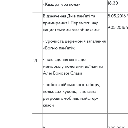
18.30
«Квадратура кола»
Відзначення Днів пам’яті та
8.05.2016
примирення і Перемоги над
9.05.2016 
нацистськими загарбниками:
- урочиста церемонія запалення
«Вогню пам’яті»;
- покладення квітів до
21
меморіалу полеглим воїнам на
Алеї Бойової Слави
- робота військового табору,
польових кухонь, виставка
ретроавтомобілів, майстер-
класи