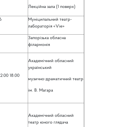
Лекційна зала (1 поверх)
6
Муніципальний театр-
лабораторія «Vie»
Запорізька обласна
філармонія
Академічний обласний
український
12.00 18.00
музично-драматичний театр
ім. В. Магара
Академічний обласний
театр юного глядача