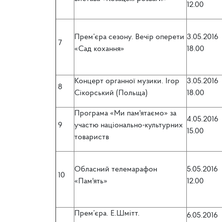
12.00
Прем’єра сезону. Вечір оперети
3.05.2016
7
«Сад кохання»
18.00
Концерт органної музики. Ігор
3.05.2016
8
Сікорський (Польща)
18.00
Програма «Ми пам'ятаємо» за
4.05.2016
9
участю національно-культурних
15.00
товариств
Обласний телемарафон
5.05.2016
10
«Пам'ять»
12.00
Прем’єра. Е.Шмітт.
6.05.2016