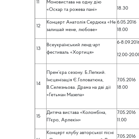
11
Моновистава на одну дію
18.30
«Оскар та рожева пані»
Концерт Анатолія Сердюка «Не
6.05.2016
12
залишай мене, любове»
18.00
6-8.09.201
Всеукраїнський ленд-арт
13
фестиваль «Хортиця»
12.00-20.0
Прем’єра сезону. Б.Лепкий.
Інсценізація Є.Головатюка,
7.05.2016
14
В.Селезньова. Драма на дві дії
18.00
«Гетьман Мазепа»
Дитяча вистава «Коломбіна,
7.05.2016
15
П'єро, Арлекін»
11.00
Концерт клубу авторської пісні
7.05.2016