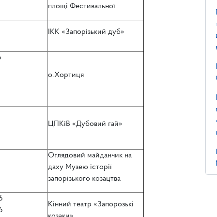
площі Фестивальної
ІКК «Запорізький дуб»
6
о.Хортиця
ЦПКіВ «Дубовий гай»
Оглядовий майданчик на
даху Музею історії
запорізького козацтва
6
Кінний театр «Запорозькі
6
козаки»