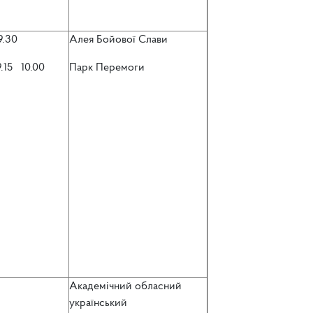
 9.30
Алея Бойової Слави
9.15 10.00
Парк Перемоги
Академічний обласний
український