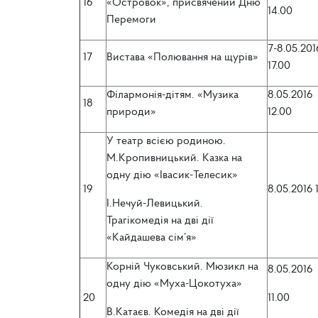
16
«Островок», присвячений Дню
14.00
Перемоги
7-8.05.201
17
Вистава «Полювання на щурів»
17.00
Філармонія-дітям. «Музика
8.05.2016
18
природи»
12.00
У театр всією родиною.
М.Кропивницький. Казка на
одну дію «Івасик-Телесик»
19
8.05.2016 
І.Нечуй-Левицький.
Трагікомедія на дві дії
«Кайдашева сім’я»
Корній Чуковський. Мюзикл на
8.05.2016
одну дію «Муха-Цокотуха»
20
11.00
В.Катаєв. Комедія на дві дії