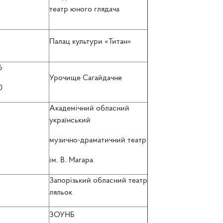
театр юного глядача
Палац культури «Титан»
6
Урочище Сагайдачне
0
Академічний обласний
український
музично-драматичний театр
ім. В. Магара
Запорізький обласний театр
ляльок
ЗОУНБ