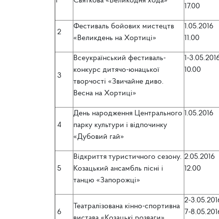
1
Святкова «Великодня хода»
17.00
Фестиваль бойових мистецтв
1.05.2016
2
«Великдень на Хортиці»
11.00
Всеукраїнський фестиваль-
1-3.05.201
конкурс дитячо-юнацької
10.00
3
творчості «Звичайне диво.
Весна на Хортиці»
День народження Центрального
1.05.2016
4
парку культури і відпочинку
«Дубовий гай»
Відкриття туристичного сезону.
2.05.2016
5
Козацький ансамбль пісні і
12.00
танцю «Запорожці»
2-3.05.201
Театралізована кінно-спортивна
6
7-8.05.201
вистава «Козацькі розваги»