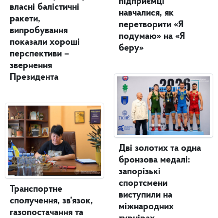
підприємці
власні балістичні
навчалися, як
ракети,
перетворити «Я
випробування
подумаю» на «Я
показали хороші
беру»
перспективи –
звернення
Президента
Дві золотих та одна
бронзова медалі:
запорізькі
спортсмени
Транспортне
виступили на
сполучення, зв’язок,
міжнародних
газопостачання та