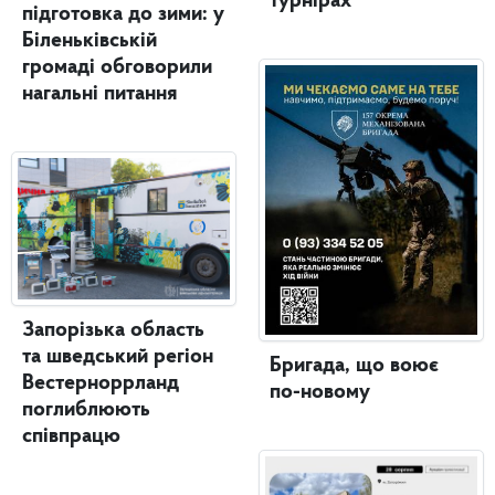
турнірах
підготовка до зими: у
Біленьківській
громаді обговорили
нагальні питання
Запорізька область
та шведський регіон
Бригада, що воює
Вестерноррланд
по-новому
поглиблюють
співпрацю