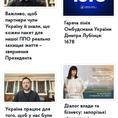
Важливо, щоб
партнери чули
Гаряча лінія
Україну й знали, що
Омбудсмана України
кожен пакет для
Дмитра Лубінця:
нашої ППО реально
1678
захищає життя –
звернення
Президента
Діалог влади та
Україна працює для
бізнесу: запорізькі
того, щоб у нас були