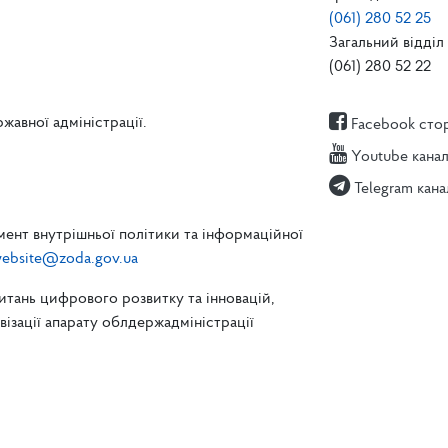
(061) 280 52 25
Загальний відділ 
(061) 280 52 22
жавної адміністрації.
Facebook сто
Youtube кана
Telegram кана
ент внутрішньої політики та інформаційної
ebsite@zoda.gov.ua
питань цифрового розвитку та інновацій,
зації апарату облдержадміністрації