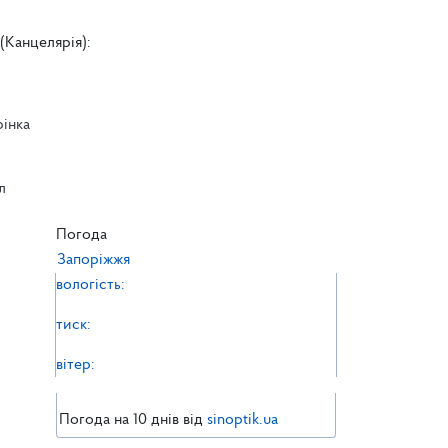
(Канцелярія):
рінка
л
л
Погода
Запоріжжя
вологість:
тиск:
вітер:
Погода на 10 днів від
sinoptik.ua