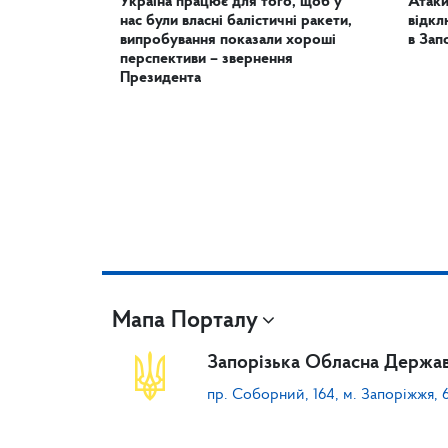
Україна працює для того, щоб у
Атаки
нас були власні балістичні ракети,
відкл
випробування показали хороші
в Зап
перспективи – звернення
Президента
Мапа Порталу
Запорізька Обласна Держав
пр. Соборний, 164, м. Запоріжжя, 