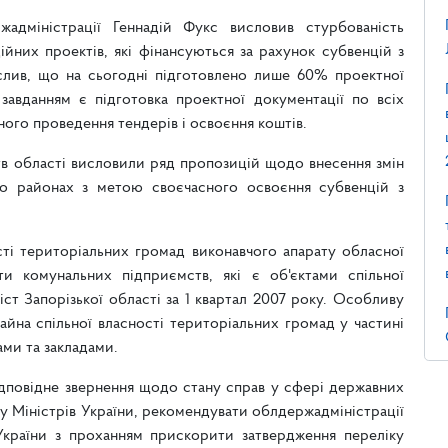
жадміністрації Геннадій Фукс висловив стурбованість
ційних проектів, які фінансуються за рахунок субвенцій з
слив, що на сьогодні підготовлено лише 60% проектної
авданням є підготовка проектної документації по всіх
ного проведення тендерів і освоєння коштів.
тв області висловили ряд пропозицій щодо внесення змін
 по районах з метою своєчасного освоєння субвенцій з
ості територіальних громад виконавчого апарату обласної
 комунальних підприємств, які є об'єктами спільної
іст Запорізької області за 1 квартал 2007 року. Особливу
айна спільної власності територіальних громад у частині
ми та закладами.
ідповідне звернення щодо стану справ у сфері державних
ту Міністрів України, рекомендувати облдержадміністрації
України з проханням прискорити затвердження переліку