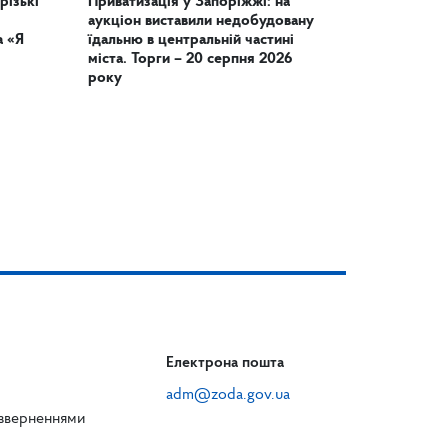
різькі
Приватизація у Запоріжжі: на
аукціон виставили недобудовану
а «Я
їдальню в центральній частині
міста. Торги – 20 серпня 2026
року
Електрона пошта
adm@zoda.gov.ua
 зверненнями