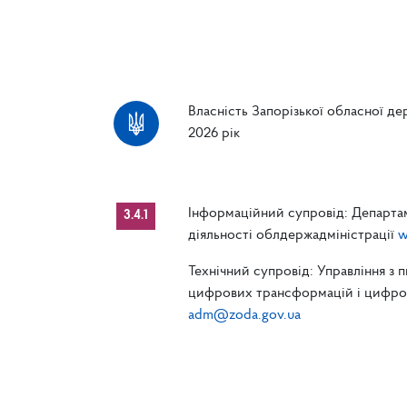
Власність Запорізької обласної дер
2026 рік
Інформаційний супровід: Департам
3.4.1
діяльності облдержадміністрації
w
Технічний супровід: Управління з 
цифрових трансформацій і цифрові
adm@zoda.gov.ua