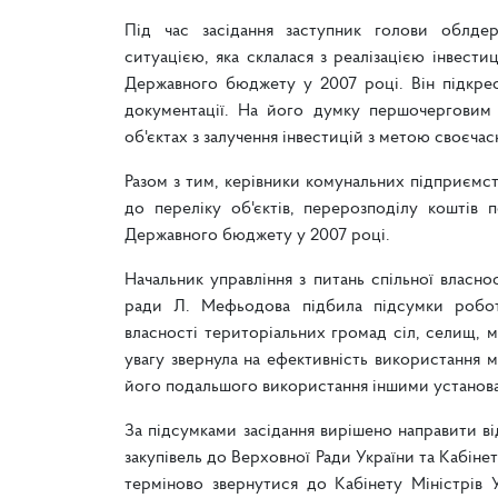
Під час засідання заступник голови облдер
ситуацією, яка склалася з реалізацією інвести
Державного бюджету у 2007 році. Він підкре
документації. На його думку першочерговим з
об'єктах з залучення інвестицій з метою своєчас
Разом з тим, керівники комунальних підприємс
до переліку об'єктів, перерозподілу коштів
Державного бюджету у 2007 році.
Начальник управління з питань спільної власн
ради Л. Мефьодова підбила підсумки роботи
власності територіальних громад сіл, селищ, м
увагу звернула на ефективність використання м
його подальшого використання іншими установа
За підсумками засідання вирішено направити в
закупівель до Верховної Ради України та Кабіне
терміново звернутися до Кабінету Міністрів 