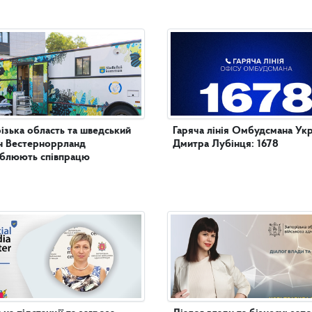
ізька область та шведський
Гаряча лінія Омбудсмана Укр
н Вестерноррланд
Дмитра Лубінця: 1678
иблюють співпрацю