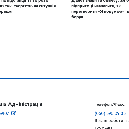
 на підстанції та загроза
Діалог влади та бізнесу: запо
ючень: енергетична ситуація
підприємці навчалися, як
оріжжі
перетворити «Я подумаю» н
беру»
на Адміністрація
Телефон/Факс:
69107
(050) 598 09 35
Відділ роботи із
громадян: