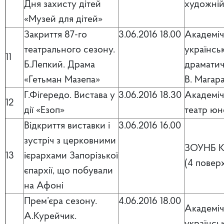
Дня захисту дітей
художній
«Музей для дітей»
Закриття 87-го
3.06.2016 18.00
Академі
театрального сезону.
українсь
11
Б.Лепкий. Драма
драматич
«Гетьман Мазепа»
В. Магар
Г.Фігередо. Вистава у
3.06.2016 18.30
Академі
12
дії «Езоп»
театр юн
Відкриття виставки і
3.06.2016 16.00
зустріч з церковними
ЗОУНБ К
13
ієрархами Запорізької
(4 повер
єпархії, що побували
на Афоні
Прем’єра сезону.
4.06.2016 18.00
Академі
А.Курейчик.