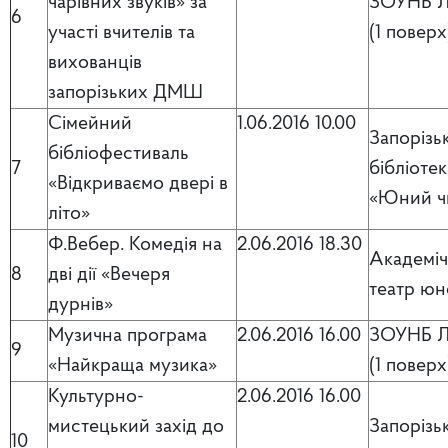
чарівних звуків» за
ЗОУНБ Л
6
участі вчителів та
(1 поверх
вихованців
запорізьких ДМШ
Сімейний
1.06.2016 10.00
Запорізь
бібліофестиваль
7
бібліотек
«Відкриваємо двері в
«Юний ч
літо»
Ф.Вебер. Комедія на
2.06.2016 18.30
Академі
8
дві дії «Вечеря
театр юн
дурнів»
Музична програма
2.06.2016 16.00
ЗОУНБ Л
9
«Найкраща музика»
(1 поверх
Культурно-
2.06.2016 16.00
мистецький захід до
Запорізь
10