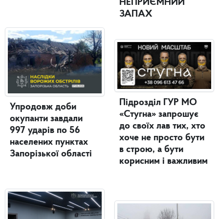
НЕПРИЄМНИЙ
ЗАПАХ
Підрозділ ГУР МО
Упродовж доби
«Стугна» запрошує
окупанти завдали
до своїх лав тих, хто
997 ударів по 56
хоче не просто бути
населених пунктах
в строю, а бути
Запорізької області
корисним і важливим