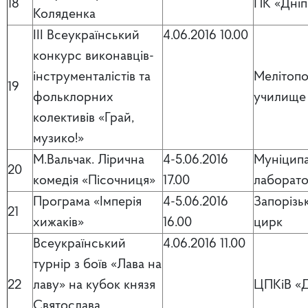
18
ПК «Дніп
Коляденка
ІІІ Всеукраїнський
4.06.2016 10.00
конкурс виконавців-
інструменталістів та
Мелітопо
19
фольклорних
училище 
колективів «Грай,
музико!»
М.Вальчак. Лірична
4-5.06.2016
Муніципа
20
комедія «Пісочниця»
17.00
лаборато
Програма «Імперія
4-5.06.2016
Запорізь
21
хижаків»
16.00
цирк
Всеукраїнський
4.06.2016 11.00
турнір з боїв «Лава на
22
лаву» на кубок князя
ЦПКіВ «
Святослава