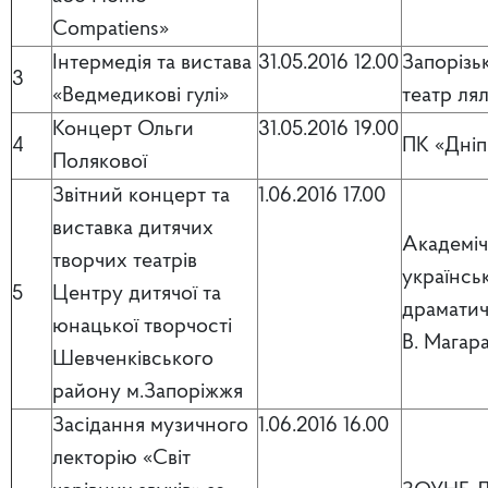
Compatiens»
Інтермедія та вистава
31.05.2016 12.00
Запорізь
3
«Ведмедикові гулі»
театр ля
Концерт Ольги
31.05.2016 19.00
4
ПК «Дніп
Полякової
Звітний концерт та
1.06.2016 17.00
виставка дитячих
Академі
творчих театрів
українсь
5
Центру дитячої та
драматич
юнацької творчості
В. Магар
Шевченківського
району м.Запоріжжя
Засідання музичного
1.06.2016 16.00
лекторію «Світ