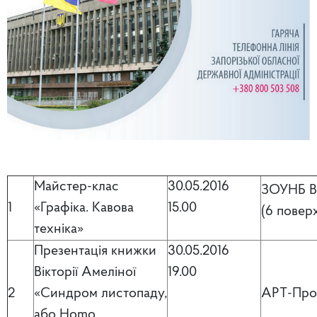
Майстер-клас
30.05.2016
ЗОУНБ Ві
1
«Графіка. Кавова
15.00
(6 повер
техніка»
Презентація книжки
30.05.2016
Вікторії Амеліної
19.00
2
«Cиндром листопаду,
АРТ-Про
або Homo