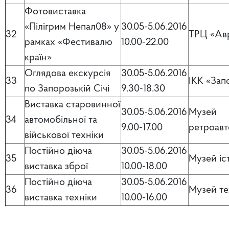
Фотовиставка
«Пілігрим Непал08» у
30.05-5.06.2016
32
ТРЦ «Ав
рамках «Фестивалю
10.00-22.00
країн»
Оглядова екскурсія
30.05-5.06.2016
33
ІКК «Зап
по Запорозькій Січі
9.30-18.30
Виставка старовинної
30.05-5.06.2016
Музей
34
автомобільної та
9.00-17.00
ретроавт
військової техніки
Постійно діюча
30.05-5.06.2016
35
Музей іст
виставка зброї
10.00-18.00
Постійно діюча
30.05-5.06.2016
36
Музей те
виставка техніки
10.00-16.00