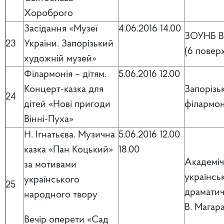
Хороброго
Засідання «Музеї
4.06.2016 14.00
ЗОУНБ Ві
23
України. Запорізький
(6 повер
художній музей»
Філармонія – дітям.
5.06.2016 12.00
Концерт-казка для
Запорізь
24
дітей «Нові пригоди
філармон
Вінні-Пуха»
Н. Ігнатьєва. Музична
5.06.2016 12.00
казка «Пан Коцький»
18.00
Академі
за мотивами
українсь
українського
25
драматич
народного твору
В. Магар
Вечір оперети «Сад