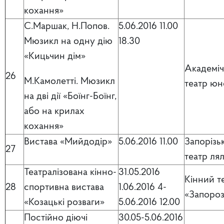
кохання»
С.Маршак, Н.Попов.
5.06.2016 11.00
Мюзикл на одну дію
18.30
«Кицьчин дім»
Академі
26
М.Камолетті. Мюзикл
театр юн
на дві дії «Боїнг-Боїнг,
або на крилах
кохання»
Вистава «Мийдодір»
5.06.2016 11.00
Запорізь
27
театр ля
Театралізована кінно-
31.05.2016
Кінний т
28
спортивна вистава
1.06.2016 4-
«Запороз
«Козацькі розваги»
5.06.2016 12.00
Постійно діючі
30.05-5.06.2016