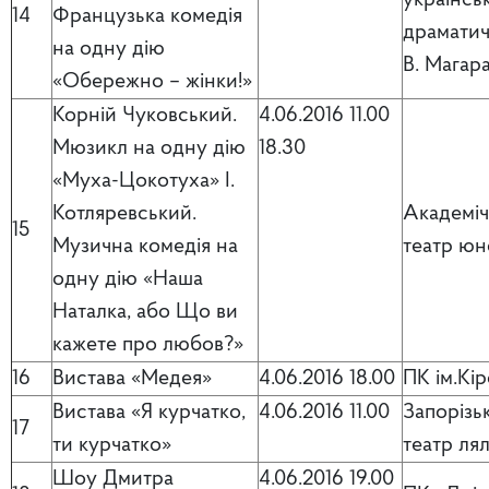
українсь
14
Французька комедія
драматич
на одну дію
В. Магар
«Обережно – жінки!»
Корній Чуковський.
4.06.2016 11.00
Мюзикл на одну дію
18.30
«Муха-Цокотуха» І.
Котляревський.
Академі
15
Музична комедія на
театр юн
одну дію «Наша
Наталка, або Що ви
кажете про любов?»
16
Вистава «Медея»
4.06.2016 18.00
ПК ім.Кі
Вистава «Я курчатко,
4.06.2016 11.00
Запорізь
17
ти курчатко»
театр ля
Шоу Дмитра
4.06.2016 19.00