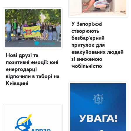
У Запоріжжі
створюють
безбар’єрний
притулок для
евакуйованих людей
Нові друзі та
зі зниженою
позитивні емоції: юні
мобільністю
енергодарці
відпочили в таборі на
Київщині