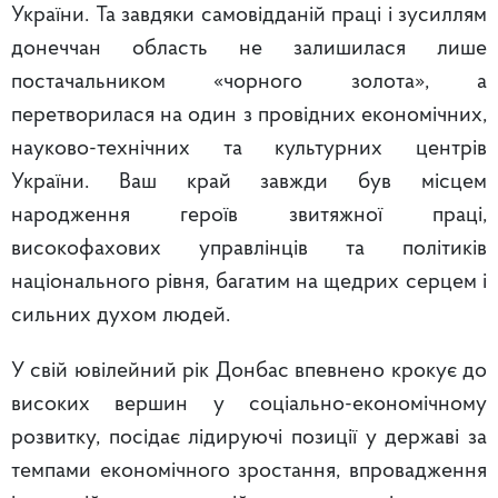
України. Та завдяки самовідданій праці і зусиллям
донеччан область не залишилася лише
постачальником «чорного золота», а
перетворилася на один з провідних економічних,
науково-технічних та культурних центрів
України. Ваш край завжди був місцем
народження героїв звитяжної праці,
високофахових управлінців та політиків
національного рівня, багатим на щедрих серцем і
сильних духом людей.
У свій ювілейний рік Донбас впевнено крокує до
високих вершин у соціально-економічному
розвитку, посідає лідируючі позиції у державі за
темпами економічного зростання, впровадження