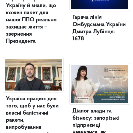
Україну й знали, що
кожен пакет для
Гаряча лінія
нашої ППО реально
Омбудсмана України
захищає життя –
Дмитра Лубінця:
звернення
1678
Президента
Україна працює для
того, щоб у нас були
Діалог влади та
власні балістичні
бізнесу: запорізькі
ракети,
підприємці
випробування
навчалися, як