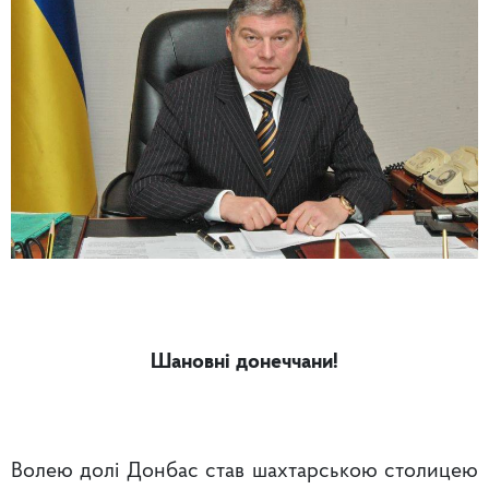
Шановні донеччани!
Волею долі Донбас став шахтарською столицею