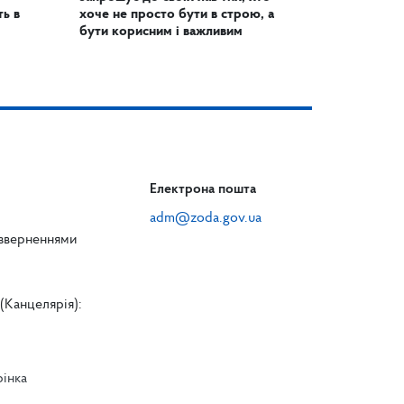
ь в
хоче не просто бути в строю, а
бути корисним і важливим
Електрона пошта
adm@zoda.gov.ua
 зверненнями
(Канцелярія):
рінка