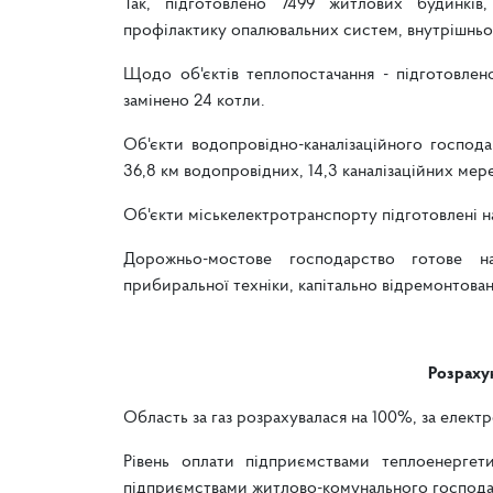
Так, підготовлено 7499 житлових будинків
профілактику опалювальних систем, внутрішньоб
Щодо об'єктів теплопостачання - підготовлен
замінено 24 котли.
Об'єкти водопровідно-каналізаційного господа
36,8 км водопровідних, 14,3 каналізаційних ме
Об'єкти міськелектротранспорту підготовлені на
Дорожньо-мостове господарство готове на
прибиральної техніки, капітально відремонтован
Розрахун
Область за газ розрахувалася на 100%, за електр
Рівень оплати підприємствами теплоенергет
підприємствами житлово-комунального господар