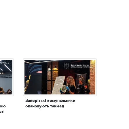
Запорізькі комунальники
чою
опановують такмед
сті