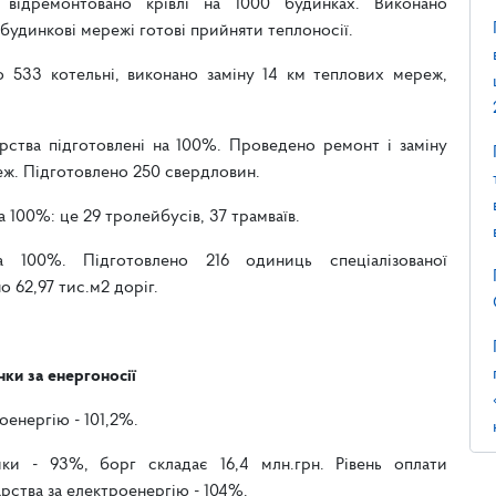
, відремонтовано крівлі на 1000 будинках. Виконано
удинкові мережі готові прийняти теплоносії.
о 533 котельні, виконано заміну 14 км теплових мереж,
рства підготовлені на 100%. Проведено ремонт і заміну
реж. Підготовлено 250 свердловин.
 100%: це 29 тролейбусів, 37 трамваїв.
 100%. Підготовлено 216 одиниць спеціалізованої
о 62,97 тис.м2 доріг.
ки за енергоносії
оенергію - 101,2%.
ики - 93%, борг складає 16,4 млн.грн. Рівень оплати
ства за електроенергію - 104%.