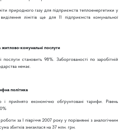
міти природного газу для підприємств теплоенергетики у
иділення лімітів ще для 11 підприємств комунальної
а житлово-комунальні послуги
і послуги становить 98%. Заборгованості по заробітній
одарства немає.
ифна політика
о і прийнято економічно обґрунтовані тарифи. Рівень
00%
роботи за І півріччя 2007 року у порівнянні з аналогічним
ма збитків знизилася на 37 млн. грн.