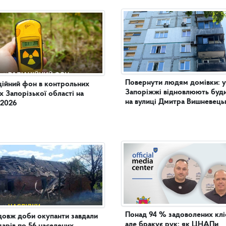
Повернути людям домівки: у
ційний фон в контрольних
Запоріжжі відновлюють буд
х Запорізької області на
на вулиці Дмитра Вишневець
.2026
Понад 94 % задоволених кліє
овж доби окупанти завдали
але бракує рук: як ЦНАПи