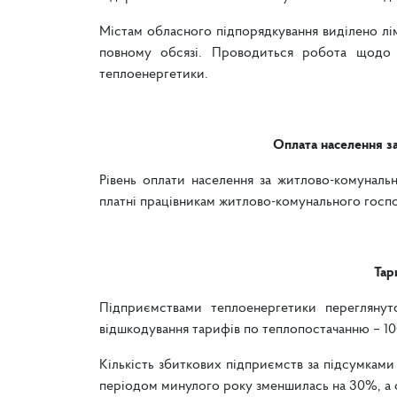
Містам обласного підпорядкування виділено лі
повному обсязі. Проводиться робота щодо в
теплоенергетики.
Оплата населення з
Рівень оплати населення за житлово-комунальн
платні працівникам житлово-комунального госп
Тар
Підприємствами теплоенергетики переглянут
відшкодування тарифів по теплопостачанню – 1
Кількість збиткових підприємств за підсумками 
періодом минулого року зменшилась на 30%, а су