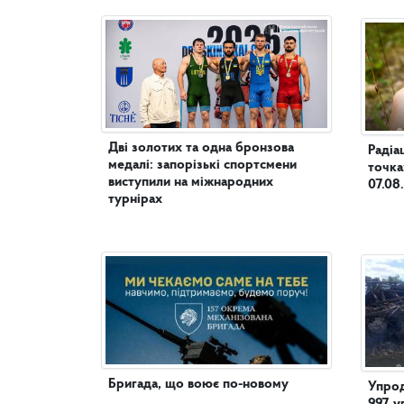
Дві золотих та одна бронзова
Радіа
медалі: запорізькі спортсмени
точка
виступили на міжнародних
07.08
турнірах
Бригада, що воює по-новому
Упрод