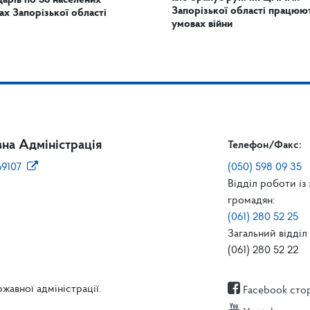
дарів по 56 населених
Запорізької області працюют
ах Запорізької області
умовах війни
на Адміністрація
Телефон/Факс:
69107
(050) 598 09 35
Відділ роботи із
громадян:
(061) 280 52 25
Загальний відділ 
(061) 280 52 22
жавної адміністрації.
Facebook сто