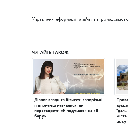
Управління інформації та зв'язків з громадськіст
ЧИТАЙТЕ ТАКОЖ
Діалог влади та бізнесу: запорізькі
Прива
підприємці навчалися, як
аукці
перетворити «Я подумаю» на «Я
їдальню в центра
беру»
міста
року