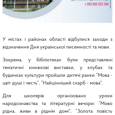
У містах і районах області відбулися заходи з
відзначення Дня української писемності та мови.
Зокрема, у бібліотеках були представлені
тематичні книжкові виставки, у клубах та
будинках культури пройшли дитячі ранки “Мова -
цвіт душі і честь”, “Найцінніший скарб - мова”.
Для школярів організовано уроки
народознавства та літературні вечори: “Мово
рідна, живи в ріднім домі”, “Золота повість