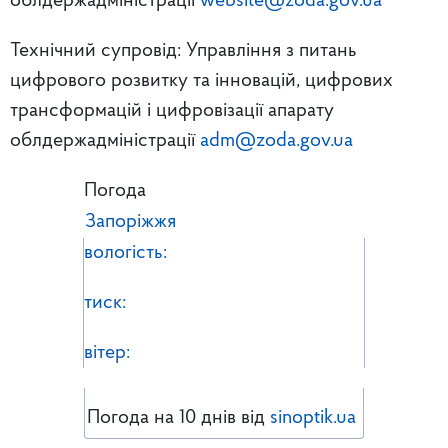
облдержадміністрації
website@zoda.gov.ua
Технічний супровід: Управління з питань
цифрового розвитку та інновацій, цифрових
трансформацій і цифровізації апарату
облдержадміністрації
adm@zoda.gov.ua
Погода
Запоріжжя
вологість:
тиск:
вітер:
Погода на 10 днів від
sinoptik.ua