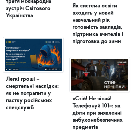
третя міжнародна
Як система освіти
зустріч Світового
входить у новий
Українства
навчальний рік
готовність закладів,
підтримка вчителів і
підготовка до зими
Легкі гроші –
смертельні наслідки:
як не потрапити у
«Стій! Не чіпай!
пастку російських
Телефонуй 101»: як
спецслужб
діяти при виявленні
вибухонебезпечних
предметів