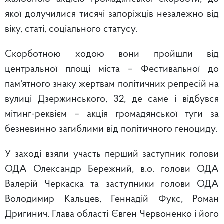
якої долучилися тисячі запоріжців незалежно від
віку, статі, соціального статусу.
Скорботною ходою вони пройшли від
центральної площі міста – Фестивальної до
пам'ятного знаку жертвам політичних репресій на
вулиці Дзержинського, 32, де саме і відбувся
мітинг-реквієм – акція громадянської туги за
безневинно загиблими від політичного геноциду.
У заході взяли участь перший заступник голови
ОДА Олександр Бережний, в.о. голови ОДА
Валерій Черкаска та заступники голови ОДА
Володимир Кальцев, Геннадій Фукс, Роман
Дригинич. Глава області Євген Червоненко і його