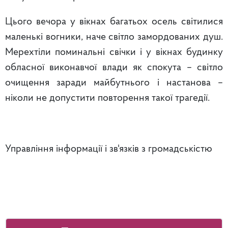
Цього вечора у вікнах багатьох осель світилися
маленькі вогники, наче світло замордованих душ.
Мерехтіли поминальні свічки і у вікнах будинку
обласної виконавчої влади як спокута – світло
очищення заради майбутнього і настанова –
ніколи не допустити повторення такої трагедії.
Управління інформації і зв'язків з громадськістю