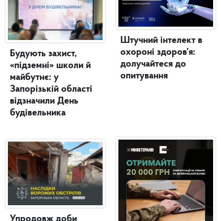
Штучний інтелект в
охороні здоров’я:
Будують захист,
долучайтеся до
«підземні» школи й
опитування
майбутнє: у
Запорізькій області
відзначили День
будівельника
Упродовж доби