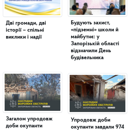
Будують захист,
Дві громади, дві
«підземні» школи й
історії – спільні
майбутнє: у
виклики і надії
Запорізькій області
відзначили День
будівельника
Загалом упродовж
Упродовж доби
доби окупанти
окупанти завдали 974