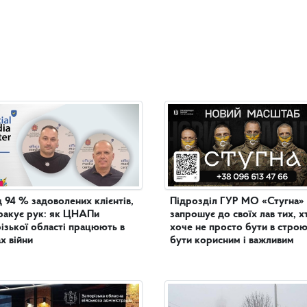
 94 % задоволених клієнтів,
Підрозділ ГУР МО «Стугна»
ракує рук: як ЦНАПи
запрошує до своїх лав тих, х
ізької області працюють в
хоче не просто бути в строю
х війни
бути корисним і важливим