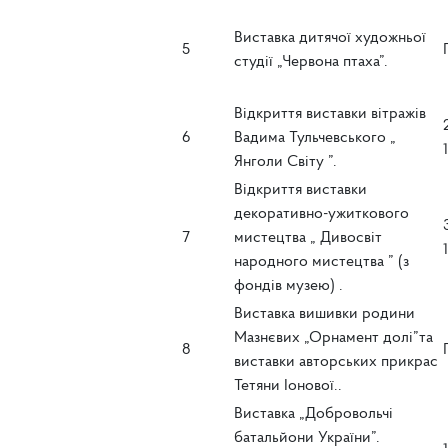
Виставка дитячої художньої
5
студії „Червона птаха”.
Відкриття виставки вітражів
6
Вадима Тульчевського „
Янголи Світу ”.
Відкриття виставки
декоративно-ужиткового
7
мистецтва „ Дивосвіт
народного мистецтва ” (з
фондів музею) .
Виставка вишивки родини
Мазнєвих „Орнамент долі”та
8
виставки авторських прикрас
Тетяни Іонової..
Виставка „Добровольчі
батальйони України”.