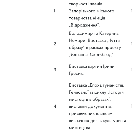
творчості членів
1
Запорізького міського
товариства німців
„Відродження”.
Володимир та Катерина
Немири. Виставка „Чуття
2
образу” в рамках проекту
„Єднання. Схід-Захід”.
Виставка картин Ірини
3
Гресик.
Виставка „Епоха гуманістів.
Ренесанс” із циклу „Історія
мистецтв в образах”,
4
виставки документів,
присвячених ювілеям
визначних діячів культури та
мистецтва.