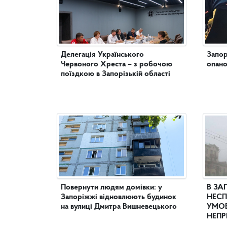
Делегація Українського
Запор
Червоного Хреста – з робочою
опано
поїздкою в Запорізькій області
Повернути людям домівки: у
В ЗА
Запоріжжі відновлюють будинок
НЕСП
на вулиці Дмитра Вишневецького
УМОВ
НЕПР