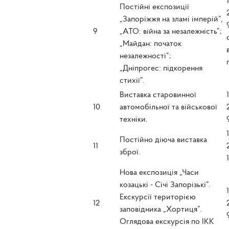
Постійні експозиції
„Запоріжжя на зламі імперій”,
9
„АТО: війна за незалежність”;
„Майдан: початок
незалежності”;
„Дніпрогес: підкорення
стихії”.
Виставка старовинної
10
автомобільної та військової
техніки.
Постійно діюча виставка
11
зброї.
Нова експозиція „Часи
козацькі - Січі Запорізькі”.
Екскурсії територією
12
заповідника „Хортиця”.
Оглядова екскурсія по ІКК