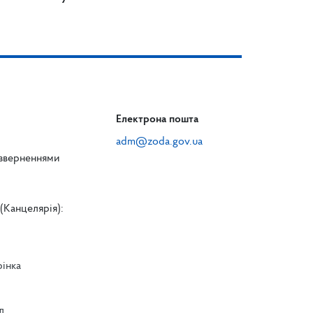
Електрона пошта
adm@zoda.gov.ua
 зверненнями
(Канцелярія):
рінка
л
л