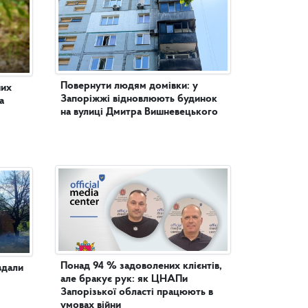
Повернути людям домівки: у
них
Запоріжжі відновлюють будинок
а
на вулиці Дмитра Вишневецького
Понад 94 % задоволених клієнтів,
вдали
але бракує рук: як ЦНАПи
Запорізької області працюють в
умовах війни