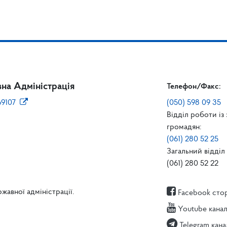
на Адміністрація
Телефон/Факс:
69107
(050) 598 09 35
Відділ роботи із
громадян:
(061) 280 52 25
Загальний відділ 
(061) 280 52 22
жавної адміністрації.
Facebook сто
Youtube кана
Telegram кана