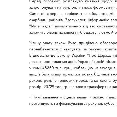
Серед головних розглянуто питання щодо ви
запропонувати на аукціон, а також формування
Саме ці джерела керівництво облдержадміні
скарбниці районів. Заслухавши інформацію гла
"Ми й надалі вимагатимемо від вас системно 
залежить рівень наповнення бюджету, а отже й р
Чільну увагу також було приділено обговорен
передбачається фінансувати за рахунок кошт
Відповідно до Закону України "Про Державний
деяких законодавчих актів України" нашій обла
у сумі 48350 тис. грн., субвенцію на заходи 
вводів багатоквартирних житлових будинків засо
реконструкцію теплових мереж та котелень, буд
розмірі 23729 тис. грн., а також трансферт на ка
- Нині завдання місцевої влади – якісно і вча
претендують на фінансування за рахунок субвенц