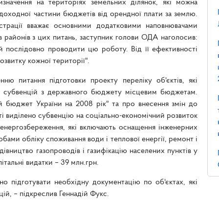
значення на територіях земельних ділянок, які можна
 доходної частини бюджетів від орендної плати за землю.
страції вважає основними додатковими наповнювачами
в районів з цих питань, заступник голови ОДА наголосив:
й послідовно проводити цю роботу. Від її ефективності
озвитку кожної території".
ню питання підготовки проекту переліку об'єктів, які
ів субвенцій з державного бюджету місцевим бюджетам.
 бюджет України на 2008 рік" та про внесення змін до
сті виділено субвенцію на соціально-економічний розвиток
з енергозбереження, які включають оснащення інженерних
бами обліку споживання води і теплової енергії, ремонт і
івництво газопроводів і газифікацію населених пунктів у
пітальні видатки – 39 млн.грн.
сно підготувати необхідну документацію по об'єктах, які
ій, – підкреслив Геннадій Фукс.