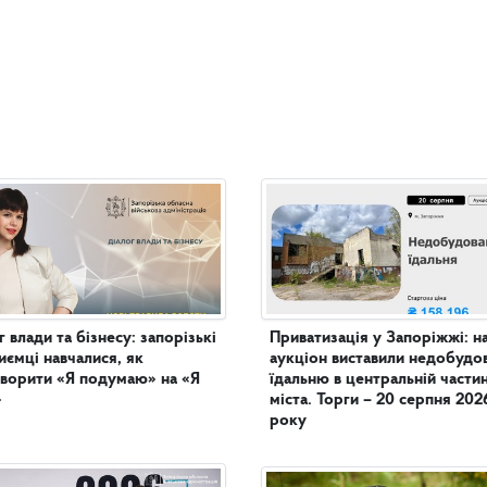
г влади та бізнесу: запорізькі
Приватизація у Запоріжжі: н
иємці навчалися, як
аукціон виставили недобудо
ворити «Я подумаю» на «Я
їдальню в центральній частині
»
міста. Торги – 20 серпня 202
року