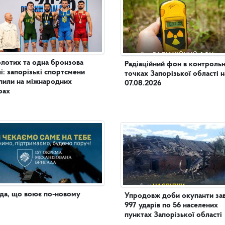
олотих та одна бронзова
Радіаційний фон в контроль
і: запорізькі спортсмени
точках Запорізької області н
пили на міжнародних
07.08.2026
рах
да, що воює по-новому
Упродовж доби окупанти за
997 ударів по 56 населених
пунктах Запорізької області