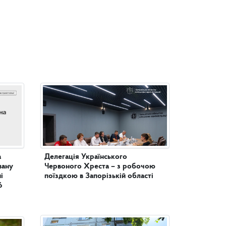
а
Делегація Українського
вану
Червоного Хреста – з робочою
поїздкою в Запорізькій області
6