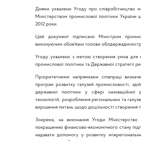
Днями ухвалено Угоду про співробітництво м
Міністерством промислової політики України щ
2012 роки.
Цей документ підписано Міністром промис
виконуючим обов'язки голови облдержадміністр
Угоду ухвалено з метою створення умов для еф
промислової політики та Державної стратегії ре
Пріоритетними напрямками співпраці визначе
програм розвитку галузей промисловості; здій
державної політики у сфері інноваційної д
технологій, розроблення регіональних та галуз
вирішення питань щодо доцільності створення 
Зокрема, на виконання Угоди Міністерство 
покращенню фінансово-економічного стану підп
надавати допомогу у розвитку міжрегіональни