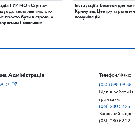
зділ ГУР МО «Стугна»
Інструкції з безпеки для жит
шує до своїх лав тих, хто
Криму від Центру стратегіч
не просто бути в строю, а
комунікацій
корисним і важливим
на Адміністрація
Телефон/Факс:
69107
(050) 598 09 35
Відділ роботи із
громадян:
(061) 280 52 25
Загальний відділ 
(061) 280 52 22