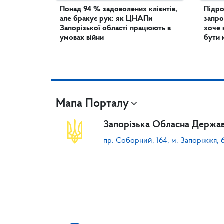
Понад 94 % задоволених клієнтів,
Підро
але бракує рук: як ЦНАПи
запро
Запорізької області працюють в
хоче 
умовах війни
бути 
Мапа Порталу
Запорізька Обласна Держав
пр. Соборний, 164, м. Запоріжжя, 