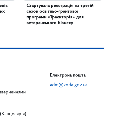
елів
Стартувала реєстрація на третій
них
сезон освітньо-грантової
програми «Траєкторія» для
ветеранського бізнесу
Електрона пошта
adm@zoda.gov.ua
 зверненнями
(Канцелярія):