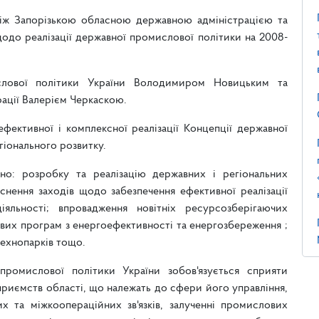
іж Запорізькою обласною державною адміністрацією та
одо реалізації державної промислової політики на 2008-
лової політики України Володимиром Новицьким та
ації Валерієм Черкаскою.
ективної і комплексної реалізації Концепції державної
гіонального розвитку.
но: розробку та реалізацію державних і регіональних
снення заходів щодо забезпечення ефективної реалізації
іяльності; впровадження новітніх ресурсозберігаючих
евих програм з енергоефективності та енергозбереження ;
технопарків тощо.
промислової політики України зобов'язується сприяти
риємств області, що належать до сфери його управління,
х та міжкоопераційних зв'язків, залученні промислових