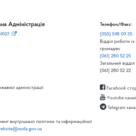
на Адміністрація
Телефон/Факс:
69107
(050) 598 09 35
Відділ роботи із
громадян:
(061) 280 52 25
Загальний відділ 
(061) 280 52 22
жавної адміністрації.
Facebook сто
Youtube кана
Telegram кана
ент внутрішньої політики та інформаційної
ebsite@zoda.gov.ua