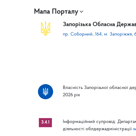
Мапа Порталу
Запорізька Обласна Держав
пр. Соборний, 164, м. Запоріжжя, 
Власність Запорізької обласної дер
2026 рік
Інформаційний супровід: Департам
3.4.1
діяльності облдержадміністрації
w