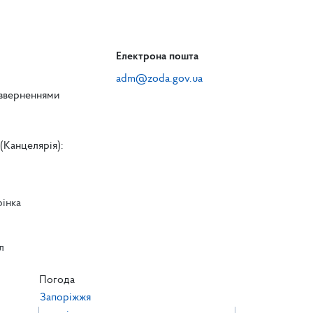
Електрона пошта
adm@zoda.gov.ua
 зверненнями
(Канцелярія):
рінка
л
л
Погода
Запоріжжя