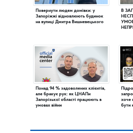
Повернути людям домівки: у
В ЗА
Запоріжжі відновлюють будинок
НЕСП
на вулиці Дмитра Вишневецького
УМОВ
НЕПР
Понад 94 % задоволених клієнтів,
Підро
але бракує рук: як ЦНАПи
запро
Запорізької області працюють в
хоче 
умовах війни
бути 