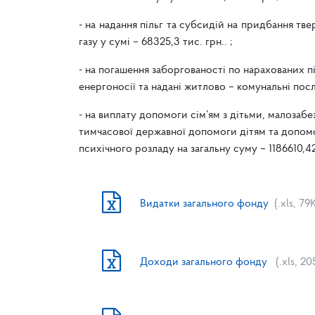
- на надання пільг та субсидій на придбання тв
газу у сумі – 68325,3 тис. грн.. ;
- на погашення заборгованості по нарахованих п
енергоносії та надані житлово – комунальні послуг
- на виплату допомоги сім’ям з дітьми, малозабез
тимчасової державної допомоги дітям та допомоги
психічного розладу на загальну суму – 1186610,42
Видатки загального фонду
(.xls, 79
Доходи загального фонду
(.xls, 2