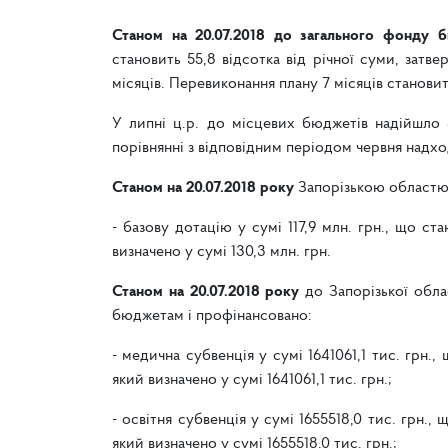
Станом на 20.07.2018
до загального фонду б
становить 55,8 відсотка від річної суми, затв
місяців. Перевиконання плану 7 місяців становить
У липні ц.р. до місцевих бюджетів надійшло 5
порівнянні з відповідним періодом червня надход
Станом на 20.07.2018 року
Запорізькою областю
- базову дотацію у сумі 117,9 млн. грн., що ст
визначено у сумі 130,3 млн. грн.
Станом на 20.07.2018 року
до Запорізької обл
бюджетам і профінансовано:
- медична субвенція у сумі 1641061,1 тис. грн.
який визначено у сумі 1641061,1 тис. грн.;
- освітня субвенція у сумі 1655518,0 тис. грн.,
який визначено у сумі 1655518,0 тис. грн.;