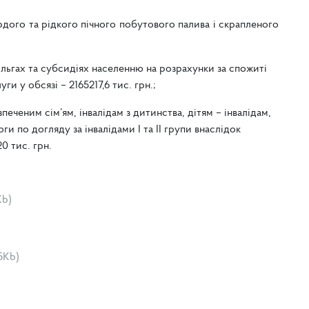
ердого та рідкого пічного побутового палива і скрапленого
ільгах та субсидіях населенню на розрахунки за спожиті
и у обсязі – 2165217,6 тис. грн.;
печеним сім’ям, інвалідам з дитинства, дітям – інвалідам,
 по догляду за інвалідами І та ІІ групи внаслідок
0 тис. грн.
Kb)
05Kb)