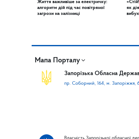
Життя важливіше за електричку:
«Стій
алгоритм дій під час повітряної
як ді
загрози на залізниці
вибух
Мапа Порталу
Запорізька Обласна Держав
пр. Соборний, 164, м. Запоріжжя, 
Власність Запорізької обласної дер