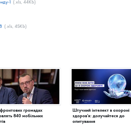
нду-1
(.xls, 44Kb)
8
(.xls, 45Kb)
ифронтових громадах
Штучний інтелект в охороні
овлять 840 мобільних
здоров’я: долучайтеся до
тів
опитування