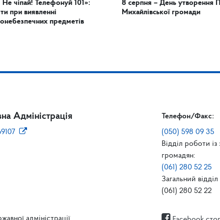
! Не чіпай! Телефонуй 101»:
8 серпня – День утворення 
яти при виявленні
Михайлівської громади
онебезпечних предметів
на Адміністрація
Телефон/Факс:
69107
(050) 598 09 35
Відділ роботи із
громадян:
(061) 280 52 25
Загальний відділ 
(061) 280 52 22
жавної адміністрації.
Facebook сто