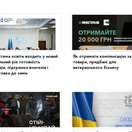
стема освіти входить у новий
Як отримати компенсацію за
льний рік готовність
товари, придбані для
дів, підтримка вчителів і
ветеранського бізнесу
товка до зими