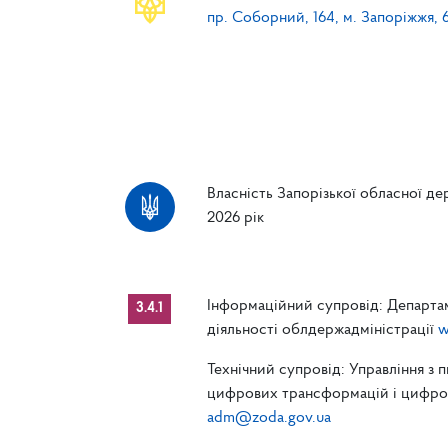
пр. Соборний, 164, м. Запоріжжя, 
Власність Запорізької обласної дер
2026 рік
Інформаційний супровід: Департам
3.4.1
діяльності облдержадміністрації
w
Технічний супровід: Управління з 
цифрових трансформацій і цифрові
adm@zoda.gov.ua