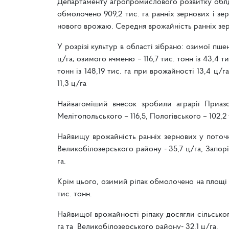
Департаменту агропромислового розвитку облде
обмолочено 909,2 тис. га ранніх зернових і зе
нового врожаю. Середня врожайність ранніх зер
У розрізі культур в області зібрано: озимої пшен
ц/га; озимого ячменю – 116,7 тис. тонн із 43,4 т
тонн із 148,19 тис. га при врожайності 13,4 ц/г
11,3 ц/га
Найвагоміший внесок зробили аграрії Приаз
Мелітопольського – 116,5, Пологівського – 102,2 
Найвищу врожайність ранніх зернових у поточ
Великобілозерського району - 35,7 ц/га, Запор
га.
Крім цього, озимий ріпак обмолочено на площі 3
тис. тонн.
Найвищої врожайності ріпаку досягли сільсько
га та Великобілозерського району- 32,1 ц/га.