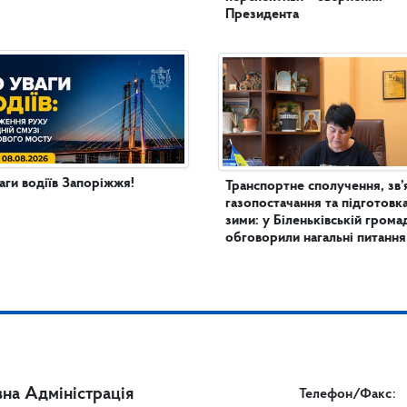
Президента
аги водіїв Запоріжжя!
Транспортне сполучення, зв’
газопостачання та підготовк
зими: у Біленьківській грома
обговорили нагальні питання
на Адміністрація
Телефон/Факс: