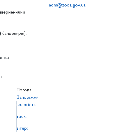
adm@zoda.gov.ua
 зверненнями
(Канцелярія):
рінка
л
л
Погода
Запоріжжя
вологість:
тиск:
вітер: