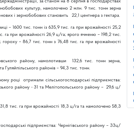
ржадміністрації, за станом на 8 серпня в господарствах
рнобобових культур, намолочено 2 млн. 9 тис. тонн зерна
нових і зернобобових становить 22,1 центнера з гектара.
иці – 1600 тис. тонн із 635,9 тис. га при врожайності 25,2
ис. га при врожайності 26,9 ц/га; ярого ячменю – 198,2 тис.
а; гороху – 86,7 тис. тонн з 76,48 тис. га при врожайності
овського району, намолотивши 132,6 тис. тонн зерна,
та Гуляйпільського районів – 94,3 тис. тонн.
ному році отримали сільськогосподарські підприємства:
ізького району - 31 та Мелітопольського району – 29,6 ц/
1,8 тис. га при врожайності 18,3 ц/га та намолочено 58,3
господарські підприємства: Чернігівського району – 33ц/