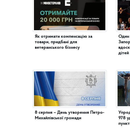
Як отримати компенсацію за
Один 
товари, придбані для
Запор
ветеранського бізнесу
вдоск
дітей
8 серпня – День утворення Петро-
Упрод
Михайлівської громади
978 у
пункт