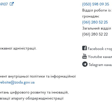
69107
(050) 598 09 35
Відділ роботи із
громадян:
(061) 280 52 25
Загальний відділ 
(061) 280 52 22
жавної адміністрації.
Facebook сто
Youtube кана
Telegram кана
ент внутрішньої політики та інформаційної
ebsite@zoda.gov.ua
питань цифрового розвитку та інновацій,
зації апарату облдержадміністрації