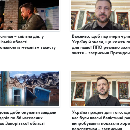
сигнал – спільна дія: у
Важливо, щоб партнери чули
ізькій області
Україну й знали, що кожен п
оналюють механізм захисту
для нашої ППО реально зах
життя – звернення Президен
овж доби окупанти завдали
Україна працює для того, що
дарів по 56 населених
нас були власні балістичні ра
ах Запорізької області
випробування показали хор
перспективи – звернення