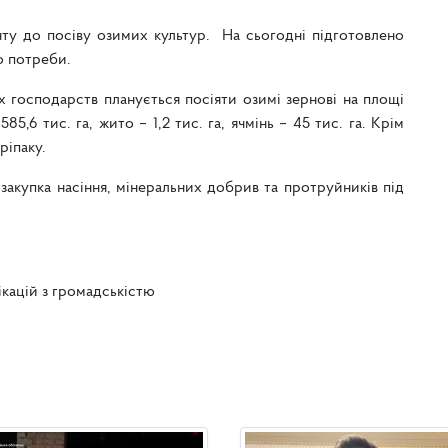
нту до посіву озимих культур. На сьогодні підготовлено
о потреби.
х господарств планується посіяти озимі зернові на площі
85,6 тис. га, жито – 1,2 тис. га, ячмінь – 45 тис. га. Крім
ріпаку.
 закупка насіння, мінеральних добрив та протруйників під
ікацій з громадськістю