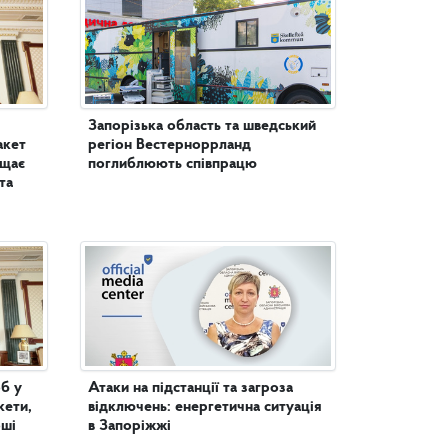
Запорізька область та шведський
акет
регіон Вестерноррланд
ищає
поглиблюють співпрацю
та
б у
Атаки на підстанції та загроза
кети,
відключень: енергетична ситуація
оші
в Запоріжжі