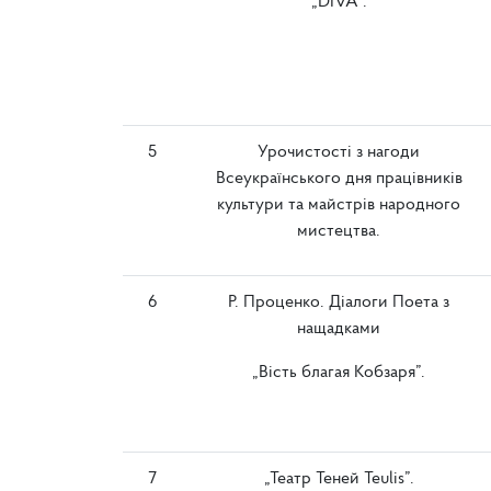
„DIVA”.
5
Урочистості з нагоди
Всеукраїнського дня працівників
культури та майстрів народного
мистецтва.
6
Р. Проценко. Діалоги Поета з
нащадками
„Вість благая Кобзаря”.
7
„Театр Теней Teulis”.