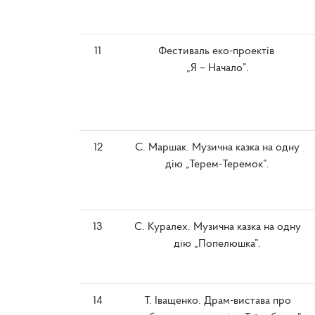
11
Фестиваль еко-проектів
„Я – Начало”.
12
С. Маршак. Музична казка на одну
дію „Терем-Теремок”.
13
С. Куралех. Музична казка на одну
дію „Попелюшка”.
14
Т. Іващенко. Драм-вистава про