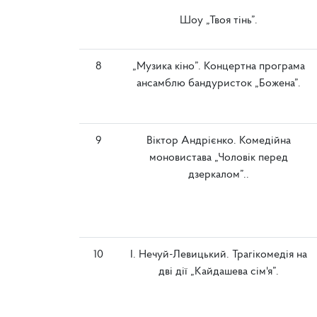
Шоу „Твоя тінь”.
8
„Музика кіно”. Концертна програма
ансамблю бандуристок „Божена”.
9
Віктор Андрієнко. Комедійна
моновистава „Чоловік перед
дзеркалом”..
10
І. Нечуй-Левицький. Трагікомедія на
дві дії „Кайдашева сім'я”.