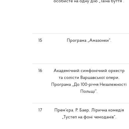
особисте на одну дію „Таїна буття”.
15
Програма „Амазонки”.
16
Академічний симфонічний оркестр
та солісти Варшавської опери.
Програма „До 100-річчя Незалежності
Польщі”.
17
Прем’єра. Р. Баер. Лірична комедія
„Тустеп на фоні чемоданів”.