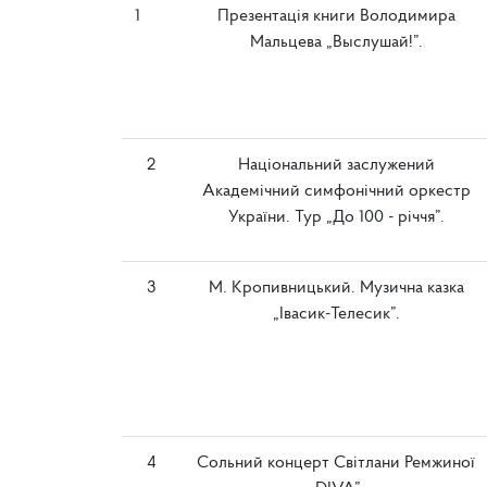
1
Презентація книги Володимира
Мальцева „Выслушай!”.
2
Національний заслужений
Академічний симфонічний оркестр
України. Тур „До 100 - річчя”.
3
М. Кропивницький. Музична казка
„Івасик-Телесик”.
4
Сольний концерт Світлани Ремжиної