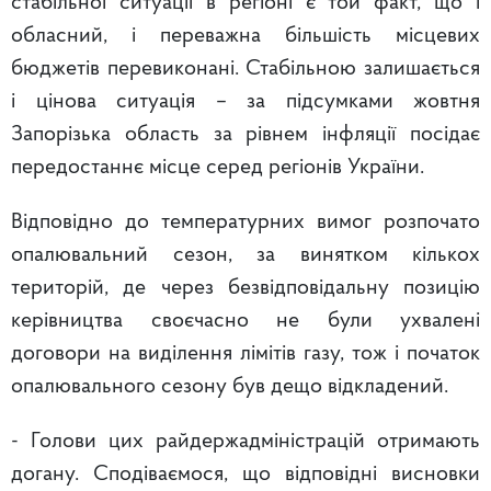
стабільної ситуації в регіоні є той факт, що і
обласний, і переважна більшість місцевих
бюджетів перевиконані. Стабільною залишається
і цінова ситуація – за підсумками жовтня
Запорізька область за рівнем інфляції посідає
передостаннє місце серед регіонів України.
Відповідно до температурних вимог розпочато
опалювальний сезон, за винятком кількох
територій, де через безвідповідальну позицію
керівництва своєчасно не були ухвалені
договори на виділення лімітів газу, тож і початок
опалювального сезону був дещо відкладений.
- Голови цих райдержадміністрацій отримають
догану. Сподіваємося, що відповідні висновки