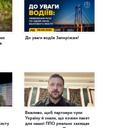
них
До уваги водіїв Запоріжжя!
а
Важливо, щоб партнери чули
Україну й знали, що кожен пакет
хисту
для нашої ППО реально захищає