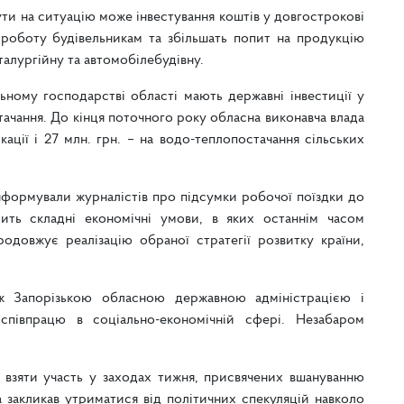
ути на ситуацію може інвестування коштів у довгострокові
роботу будівельникам та збільшать попит на продукцію
талургійну та автомобілебудівну.
ому господарстві області мають державні інвестиції у
стачання. До кінця поточного року обласна виконавча влада
ікації і 27 млн. грн. – на водо-теплопостачання сільських
формували журналістів про підсумки робочої поїздки до
сить складні економічні умови, в яких останнім часом
родовжує реалізацію обраної стратегії розвитку країни,
іж Запорізькою обласною державною адміністрацією і
співпрацю в соціально-економічній сфері. Незабаром
 взяти участь у заходах тижня, присвячених вшануванню
а закликав утриматися від політичних спекуляцій навколо