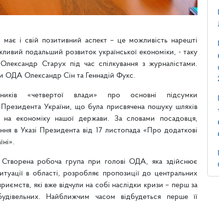
ь, має і свій позитивний аспект – це можливість нарешті
жливий подальший розвиток української економіки, - таку
Олександр Старух під час спілкування з журналістами.
ви ОДА Олександр Сін та Геннадій Фукс.
вників «четвертої влади» про основні підсумки
 Президента України, що була присвячена пошуку шляхів
зи на економіку нашої держави. За словами посадовця,
ння в Указі Президента від 17 листопада «Про додаткові
їні».
. Створена робоча група при голові ОДА, яка здійснює
итуації в області, розробляє пропозиції до центральних
риємств, які вже відчули на собі наслідки кризи – перш за
 будівельних. Найближчим часом відбудеться перше її