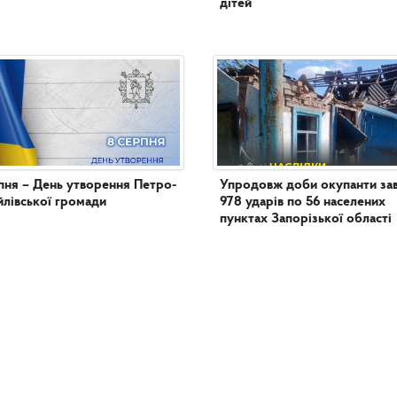
дітей
пня – День утворення Петро-
Упродовж доби окупанти за
лівської громади
978 ударів по 56 населених
пунктах Запорізької області