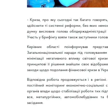
- Криза, про яку сьогодні так багато говорят
здійснити ті системні реформи, без яких немо
думку висловив голова облдержадміністрації 
Участь у брифінгу взяли також заступники голо
Керівник області поінформував предста
Загальнонаціональної наради під головуванням
мінімізації негативного впливу світової кри
принципові її рішення знайшли своє відображе
заходи щодо подолання фінансової кризи в Укра
Відповідна робота продовжується і в регіоні
постійний моніторинг економічно-соціальної с
органів влади щодо стабілізації роботи тих підп
все, металургійних, автомобілебудівних та
засідання.