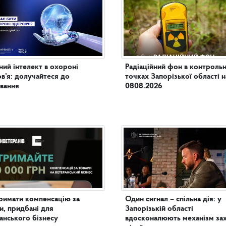
ий інтелект в охороні
Радіаційний фон в контроль
в’я: долучайтеся до
точках Запорізької області н
вання
0808.2026
римати компенсацію за
Один сигнал – спільна дія: у
и, придбані для
Запорізькій області
анського бізнесу
вдосконалюють механізм за