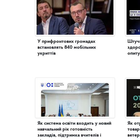
У прифронтових громадах
Штучн
встановлять 840 мобільних
здоро
укриттів
опиту
Як система освіти входить у новий
Як от
навчальний рік готовність
товар
закладів, підтримка вчителів і
ветер