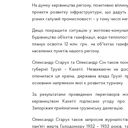
На думку керівництва регіону, позитивно вплин
проекти розвитку інфраструктури, що дадуть 
різних галузей промисловості – у тому числі ме
Дещо покращити ситуацію у житлово-комунальн
будівництво об'єктів газифікації, водо-теплопо
планує освоїти 12 млн. грн.. на об"єктах газиф
населених пунктів нашого регіону.
Олександр Старух та Олександр Сін також поін
губернії Грузії – Кахетії. Незважаючи на до
опинилася ця країна, державна влада Грузії п
основним напрямком якої є розвиток туризму.
За результатами проведених переговорів м
керівництвом Кахетії підписано угоду про 
Запоріжжя прийматиме грузинську делегацію.
Олександр Старух також запросив журналістів
пам'яті жертв Голодомору 1932 – 1933 років, т