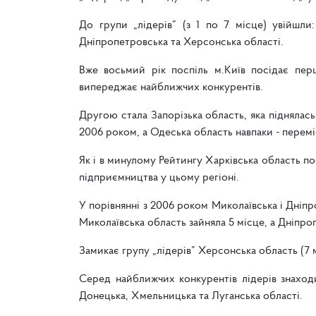
До групи „лідерів” (з 1 по 7 місце) увійшли:
Дніпропетровська та Херсонська області.
Вже восьмий рік поспіль м.Київ посідає перш
випереджає найближчих конкурентів.
Другою стала Запорізька область, яка піднялась
2006 роком, а Одеська область навпаки - переміс
Як і в минулому Рейтингу Харківська область по
підприємництва у цьому регіоні.
У порівнянні з 2006 роком Миколаївська і Дніп
Миколаївська область зайняла 5 місце, а Дніпро
Замикає групу „лідерів” Херсонська область (7 
Серед найближчих конкурентів лідерів знаходи
Донецька, Хмельницька та Луганська області.