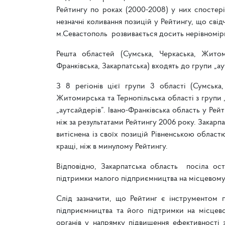
Рейтингу по роках (2000-2008) у них спостеріг
незначні коливання позицій у Рейтингу, що свід
м.Севастополь розвивається досить нерівномір
Решта областей (Сумська, Черкаська, Житомир
Франківська, Закарпатська) входять до групи „ау
З 8 регіонів цієї групи 3 області (Сумська,
Житомирська та Тернопільська області з групи
„аутсайдерів”. Івано-Франківська область у Рей
ніж за результатами Рейтингу 2006 року. Закарпа
витіснена із своїх позицій Рівненською област
кращі, ніж в минулому Рейтингу.
Відповідно, Закарпатська область посіла ост
підтримки малого підприємництва на місцевому 
Слід зазначити, що Рейтинг є інструментом п
підприємництва та його підтримки на місцев
органів у напрямку підвищення ефективності 