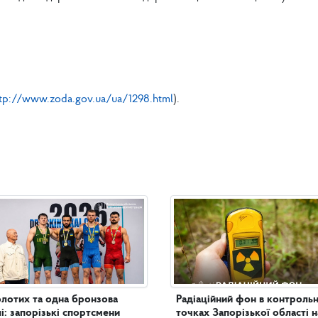
tp://www.zoda.gov.ua/ua/1298.html
).
олотих та одна бронзова
Радіаційний фон в контроль
і: запорізькі спортсмени
точках Запорізької області н