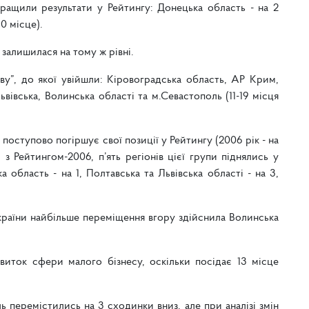
ращили результати у Рейтингу: Донецька область - на 2
10 місце).
залишилася на тому ж рівні.
у”, до якої увійшли: Кіровоградська область, АР Крим,
ьвівська, Волинська області та м.Севастополь (11-19 місця
оступово погіршує свої позиції у Рейтингу (2006 рік - на
з Рейтингом-2006, п’ять регіонів цієї групи піднялись у
а область - на 1, Полтавська та Львівська області - на 3,
України найбільше переміщення вгору здійснила Волинська
виток сфери малого бізнесу, оскільки посідає 13 місце
ь перемістились на 3 сходинки вниз, але при аналізі змін