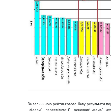
За величиною рейтингового балу результати пор
„лідери”, „переслідувачі”, „основний масив”, „а