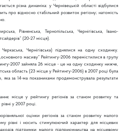
ається різна динаміка: у Чернівецькій області відбулися
чить про відносно стабільний розвиток регіону; натомість
но.
ська, Рівненська, Тернопільська, Чернігівська, Івано-
тсайдерів” (20-27 місця).
 Черкаська, Чернігівська) піднялися на одну сходинку.
 „основного масиву” Рейтингу-2006 перемістилися в групу
тингу-2007 зайняла 26 місце - це на одну сходинку нижче,
тська область (23 місце у Рейтингу-2006) в 2007 році була
ю, яка за 14-ма показниками продемонструвала результати
аннє місце у рейтингу регіонів за станом розвитку та
рівні у 2007 році.
орівняльної оцінки регіонів за станом розвитку малого
ому рівні і носить стимулюючий характер для місцевих
заходів підтримки малого підприємництва на місцевому