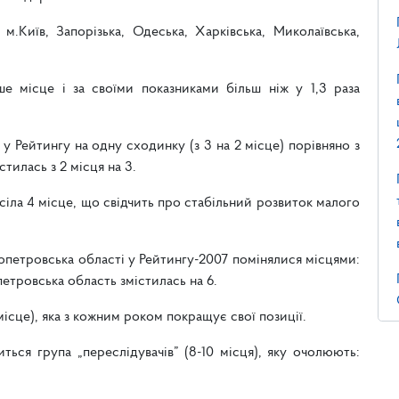
 м.Київ, Запорізька, Одеська, Харківська, Миколаївська,
е місце і за своїми показниками більш ніж у 1,3 раза
 у Рейтингу на одну сходинку (з 3 на 2 місце) порівняно з
тилась з 2 місця на 3.
сіла 4 місце, що свідчить про стабільний розвиток малого
ропетровська області у Рейтингу-2007 помінялися місцями:
петровська область змістилась на 6.
місце), яка з кожним роком покращує свої позиції.
ться група „переслідувачів” (8-10 місця), яку очолюють: