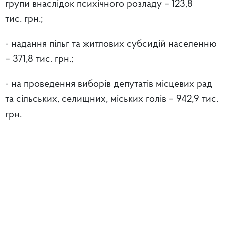
групи внаслідок психічного розладу – 123,8
тис. грн.;
- надання пільг та житлових субсидій населенню
– 371,8 тис. грн.;
- на проведення виборів депутатів місцевих рад
та сільських, селищних, міських голів – 942,9 тис.
грн.