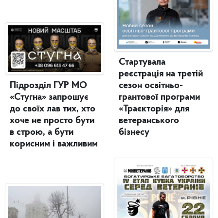
Стартувала
реєстрація на третій
Підрозділ ГУР МО
сезон освітньо-
«Стугна» запрошує
грантової програми
до своїх лав тих, хто
«Траєкторія» для
хоче не просто бути
ветеранського
в строю, а бути
бізнесу
корисним і важливим