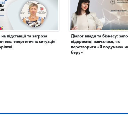
 на підстанції та загроза
Діалог влади та бізнесу: запо
ючень: енергетична ситуація
підприємці навчалися, як
оріжжі
перетворити «Я подумаю» н
беру»