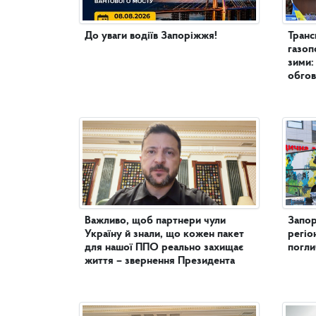
До уваги водіїв Запоріжжя!
Транс
газоп
зими:
обгов
Важливо, щоб партнери чули
Запор
Україну й знали, що кожен пакет
регіо
для нашої ППО реально захищає
погл
життя – звернення Президента