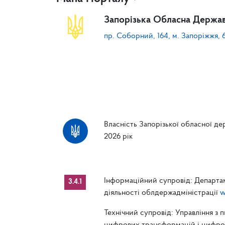
Запорізька Обласна Держав
пр. Соборний, 164, м. Запоріжжя, 
Власність Запорізької обласної дер
2026 рік
Інформаційний супровід: Департам
3.4.1
діяльності облдержадміністрації
w
Технічний супровід: Управління з 
цифрових трансформацій і цифрові