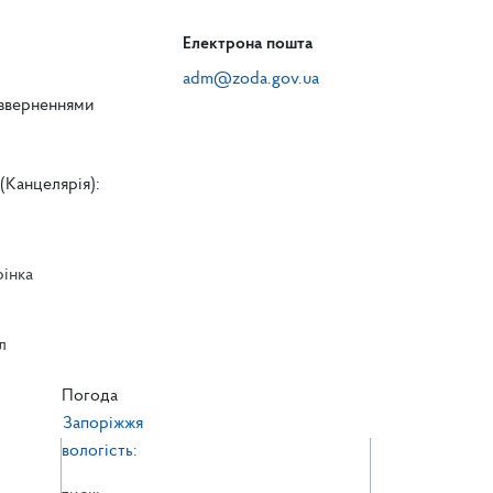
Електрона пошта
adm@zoda.gov.ua
 зверненнями
(Канцелярія):
рінка
л
л
Погода
Запоріжжя
вологість: