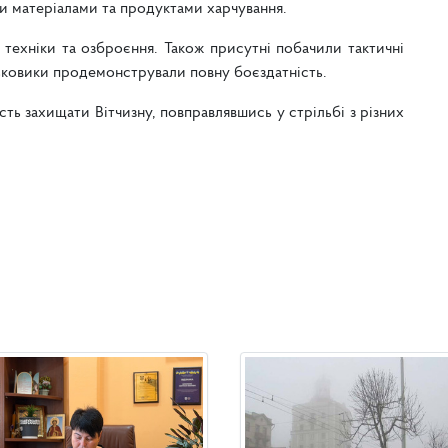
и матеріалами та продуктами харчування.
 техніки та озброєння. Також присутні побачили тактичні
ійськовики продемонстрували повну боєздатність.
ть захищати Вітчизну, повправлявшись у стрільбі з різних