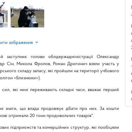
жити зображення
й заступник голови облдержадміністрації Олександр
р Сін, Микола Фролов, Роман Дригинич взяли участь у
рського складу запасу, які пройшли на території учбового
полігон «Близнюки»).
сил, які нині переживають складні часи, вважає перший
нні знати, що влада продовжує дбати про них. За кошти
ькові отримали 20 тонн продовольчих товарів".
ових підприємств та комерційних структур, які пообіцяли