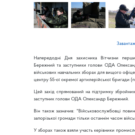
Заванта
Напередодні Дня захисника Вітчизни перши
Бережний та заступники голови ОДА Олександ
військових навчальних зборах для вищого офіце
центру 55-ої окремої артилерійської бригади (
Цей захід спрямований на підтримку збройних 
заступник голови ОДА Олександр Бережний.
Він також зазначив: "Військовослужбовці пови
запорізької громади тільки останнім часом війс
У зборах також взяли участь керівники промисл