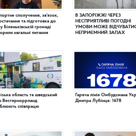
портне сполучення, зв’язок,
В ЗАПОРІЖЖІ ЧЕРЕЗ
остачання та підготовка до
НЕСПРИЯТЛИВІ ПОГОДНІ
 у Біленьківській громаді
УМОВИ МОЖЕ ВІДЧУВАТИ
орили нагальні питання
НЕПРИЄМНИЙ ЗАПАХ
ізька область та шведський
Гаряча лінія Омбудсмана Укр
н Вестерноррланд
Дмитра Лубінця: 1678
иблюють співпрацю