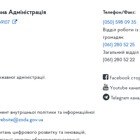
на Адміністрація
Телефон/Факс:
69107
(050) 598 09 35
Відділ роботи із
громадян:
(061) 280 52 25
Загальний відділ 
(061) 280 52 22
жавної адміністрації.
Facebook сто
Youtube кана
Telegram кана
ент внутрішньої політики та інформаційної
ebsite@zoda.gov.ua
питань цифрового розвитку та інновацій,
зації апарату облдержадміністрації