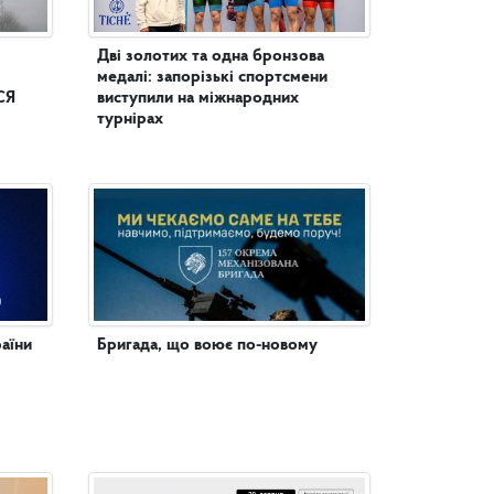
Дві золотих та одна бронзова
медалі: запорізькі спортсмени
СЯ
виступили на міжнародних
турнірах
аїни
Бригада, що воює по-новому