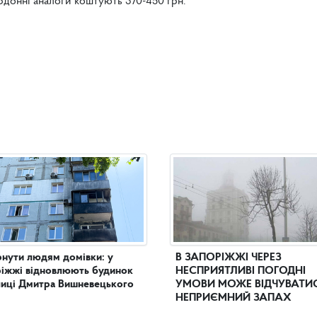
кордонні аналоги коштують 370-450 грн.
нути людям домівки: у
В ЗАПОРІЖЖІ ЧЕРЕЗ
іжжі відновлюють будинок
НЕСПРИЯТЛИВІ ПОГОДНІ
лиці Дмитра Вишневецького
УМОВИ МОЖЕ ВІДЧУВАТИ
НЕПРИЄМНИЙ ЗАПАХ