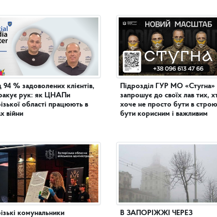
 94 % задоволених клієнтів,
Підрозділ ГУР МО «Стугна»
ракує рук: як ЦНАПи
запрошує до своїх лав тих, х
ізької області працюють в
хоче не просто бути в строю
х війни
бути корисним і важливим
ізькі комунальники
В ЗАПОРІЖЖІ ЧЕРЕЗ