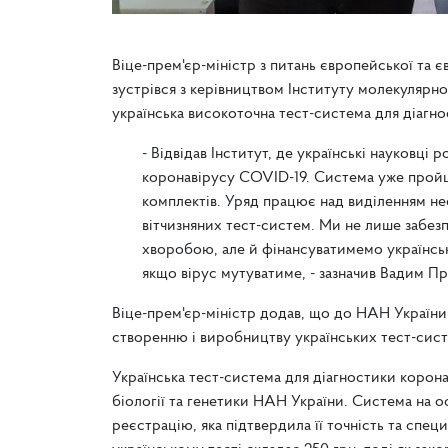
Віце-прем'єр-міністр з питань європейської та 
зустрівся з керівництвом Інституту молекулярно
українська високоточна тест-система для діагн
- Відвідав Інститут, де українські науковц
коронавірусу COVID-19. Система уже пройшл
комплектів. Уряд працює над виділенням нео
вітчизняних тест-систем. Ми не лише забез
хворобою, але й фінансуватимемо українську
якщо вірус мутуватиме, - зазначив Вадим П
Віце-прем'єр-міністр додав, що до НАН України
створенню і виробництву українських тест-систе
Українська тест-система для діагностики корон
біології та генетики НАН України. Система на ос
реєстрацію, яка підтвердила її точність та специф