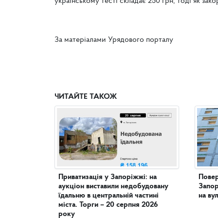
українському тесті складає 250 грн, тоді як за
За матеріалами Урядового порталу
ЧИТАЙТЕ ТАКОЖ
Приватизація у Запоріжжі: на
Повер
аукціон виставили недобудовану
Запор
їдальню в центральній частині
на ву
міста. Торги – 20 серпня 2026
року