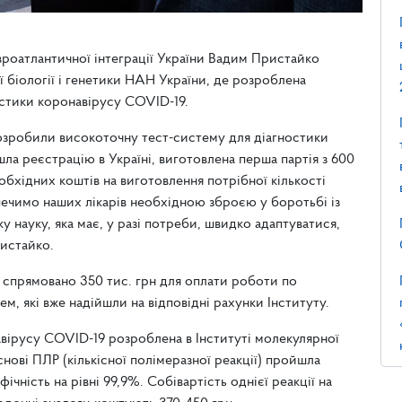
євроатлантичної інтеграції України Вадим Пристайко
ї біології і генетики НАН України, де розроблена
остики коронавірусу COVID-19.
і розробили високоточну тест-систему для діагностики
а реєстрацію в Україні, виготовлена перша партія з 600
бхідних коштів на виготовлення потрібної кількості
печимо наших лікарів необхідною зброєю у боротьбі із
 науку, яка має, у разі потреби, швидко адаптуватися,
ристайко.
 спрямовано 350 тис. грн для оплати роботи по
м, які вже надійшли на відповідні рахунки Інституту.
авірусу COVID-19 розроблена в Інституті молекулярної
нові ПЛР (кількісної полімеразної реакції) пройшла
ічність на рівні 99,9%. Собівартість однієї реакції на