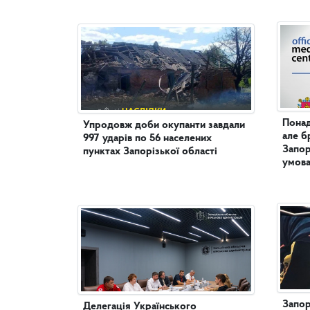
Понад
Упродовж доби окупанти завдали
але б
997 ударів по 56 населених
Запор
пунктах Запорізької області
умова
Запор
Делегація Українського