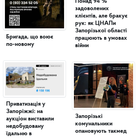
Понад 94 %
задоволених
клієнтів, але бракує
рук: як ЦНАПи
Запорізької області
Бригада, що воює
працюють в умовах
по-новому
війни
Приватизація у
Запоріжжі: на
Запорізькі
аукціон виставили
комунальники
недобудовану
опановують такмед
їдальню в