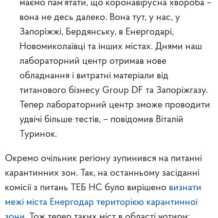
маємо пам’ятати, що коронавірусна хвороба –
вона не десь далеко. Вона тут, у нас, у
Запоріжжі, Бердянську, в Енергодарі,
Новомиколаївці та інших містах. Днями наш
лабораторний центр отримав нове
обладнання і витратні матеріали від
титанового бізнесу Group DF та Запоріжгазу.
Тепер лабораторний центр зможе проводити
удвічі більше тестів, – повідомив Віталій
Туринок.
Окремо очільник регіону зупинився на питанні
карантинних зон. Так, на останньому засіданні
комісії з питань ТЕБ НС було вирішено
визнати
межі міста Енергодар територією карантинної
зони
. Тож тепер таких міст в області чотири: