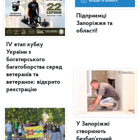
Підприємці
Запоріжжя та
області!
IV етап кубку
України з
богатирського
багатоборства серед
ветеранів та
ветеранок: відкрито
реєстрацію
У Запоріжжі
створюють
безбар’єрний