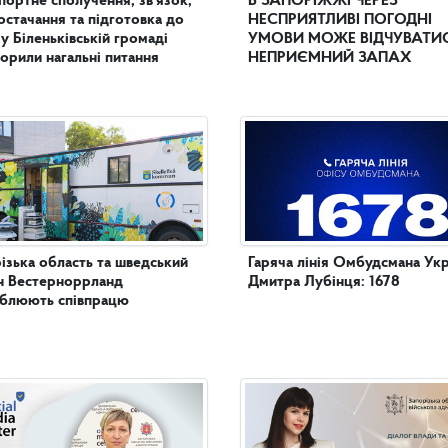
портне сполучення, зв’язок,
В ЗАПОРІЖЖІ ЧЕРЕЗ
остачання та підготовка до
НЕСПРИЯТЛИВІ ПОГОДНІ
 у Біленьківській громаді
УМОВИ МОЖЕ ВІДЧУВАТИ
орили нагальні питання
НЕПРИЄМНИЙ ЗАПАХ
ізька область та шведський
Гаряча лінія Омбудсмана Укр
н Вестерноррланд
Дмитра Лубінця: 1678
иблюють співпрацю