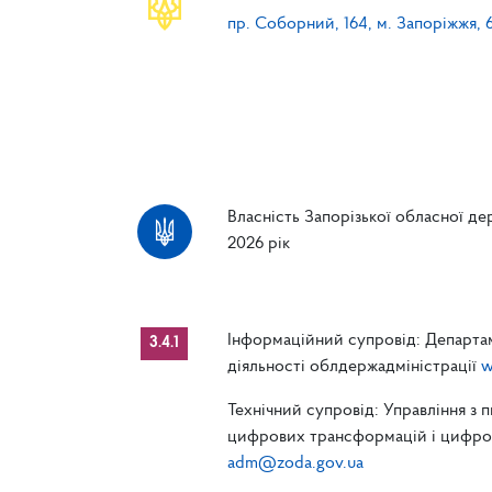
пр. Соборний, 164, м. Запоріжжя, 
Власність Запорізької обласної дер
2026 рік
Інформаційний супровід: Департам
3.4.1
діяльності облдержадміністрації
w
Технічний супровід: Управління з 
цифрових трансформацій і цифрові
adm@zoda.gov.ua