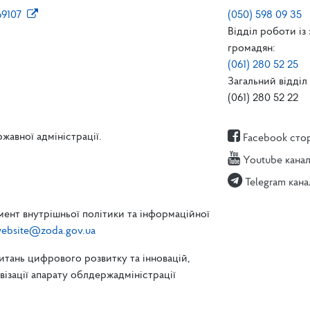
69107
(050) 598 09 35
Відділ роботи із
громадян:
(061) 280 52 25
Загальний відділ 
(061) 280 52 22
жавної адміністрації.
Facebook сто
Youtube кана
Telegram кана
ент внутрішньої політики та інформаційної
ebsite@zoda.gov.ua
питань цифрового розвитку та інновацій,
зації апарату облдержадміністрації