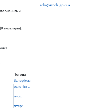
adm@zoda.gov.ua
 зверненнями
(Канцелярія):
рінка
л
л
Погода
Запоріжжя
вологість:
тиск:
вітер: