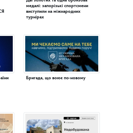
Дві золотих та одна бронзова
медалі: запорізькі спортсмени
СЯ
виступили на міжнародних
турнірах
аїни
Бригада, що воює по-новому