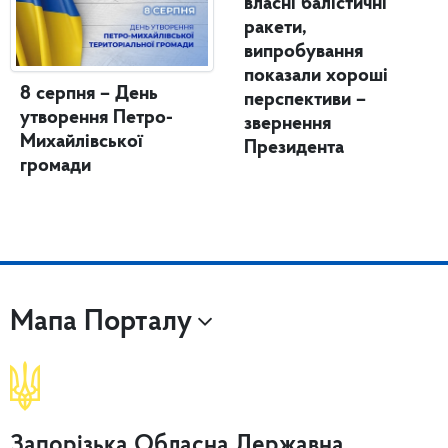
власні балістичні
ракети,
випробування
показали хороші
8 серпня – День
перспективи –
утворення Петро-
звернення
Михайлівської
Президента
громади
Мапа Порталу
Запорізька Обласна Державна