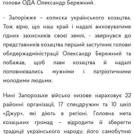
голови ОДА Олександр Бережний.
- Запоріжжя – колиска українського козацтва.
Тож вірю, що наш край і надалі виховуватиме
гідних захисників своєї землі, - звернувся до
представників козацтва перший заступник голови
облдержадміністрації Олександр Бережний та
побажав, щоб лави козацтва й надалі
поповнювались мужніми і патріотичними
молодими людьми.
Нині Запорозьке військо низове нараховує 22
районні організації, 17 спецдружин та 10 шкіл
«Джур», які діють в регіоні. Головна мета
козацьких громад – відродити й зберегти
традиції українського народу, його самобутню