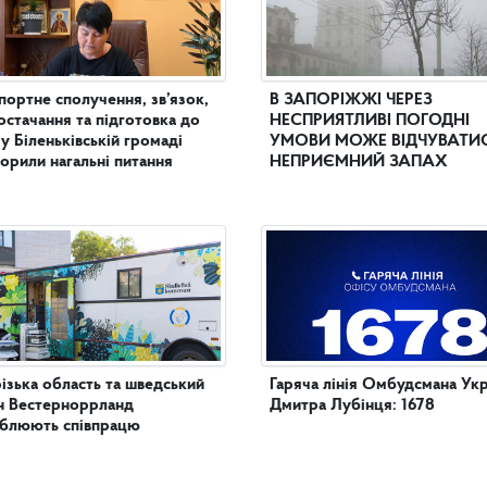
портне сполучення, зв’язок,
В ЗАПОРІЖЖІ ЧЕРЕЗ
остачання та підготовка до
НЕСПРИЯТЛИВІ ПОГОДНІ
 у Біленьківській громаді
УМОВИ МОЖЕ ВІДЧУВАТИ
орили нагальні питання
НЕПРИЄМНИЙ ЗАПАХ
ізька область та шведський
Гаряча лінія Омбудсмана Укр
н Вестерноррланд
Дмитра Лубінця: 1678
иблюють співпрацю