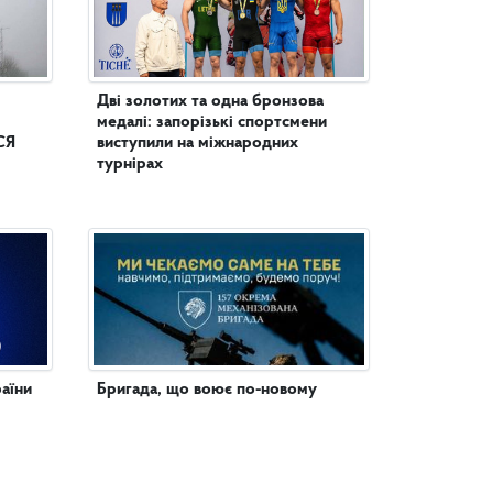
Дві золотих та одна бронзова
медалі: запорізькі спортсмени
СЯ
виступили на міжнародних
турнірах
аїни
Бригада, що воює по-новому