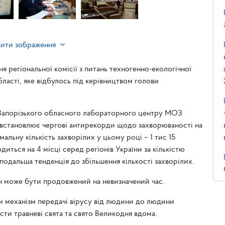
жити зображення
я регіональної комісії з питань техногенно-екологічної
бласті, яке відбулось під керівництвом голови
 Запорізького обласного лабораторного центру МОЗ
 встановлює чергові антирекорди щодо захворюваності на
льну кількість захворілих у цьому році – 1 тис 15
диться на 4 місці серед регіонів України за кількістю
подальша тенденція до збільшення кількості захворілих.
 може бути продовжений на невизначений час.
ти механізм передачі вірусу від людини до людини
сти травневі свята та свято Великодня вдома.