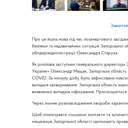
Заванта
Про це йшла мова під час позачергового засіданн
безпеки та надзвичайних ситуацій Запорізької о
облдержадміністрації Олександра Старуха.
Як розповів заступник генерального директора
України» Олександр Мащак, Запорізька область
COVID. За минулу добу було зафіксовано максима
випадків захворювання. Запорізька область знахо
виявлених випадків інфікування. Прогнозуються 
Через значне розповсюдження хвороби карантин
Щоб мінімізувати соціальні контакти та зупини
мешканців Запорізької області закликають прове