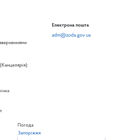
Електрона пошта
adm@zoda.gov.ua
 зверненнями
(Канцелярія):
рінка
л
л
Погода
Запоріжжя