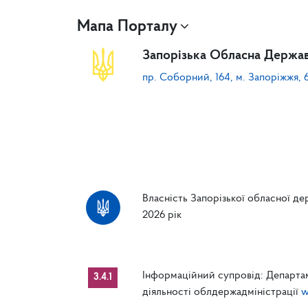
Мапа Порталу
Запорізька Обласна Держав
пр. Соборний, 164, м. Запоріжжя, 
Власність Запорізької обласної дер
2026 рік
Інформаційний супровід: Департам
3.4.1
діяльності облдержадміністрації
w