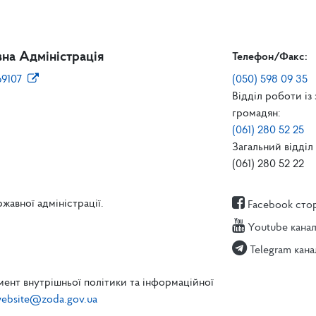
на Адміністрація
Телефон/Факс:
69107
(050) 598 09 35
Відділ роботи із
громадян:
(061) 280 52 25
Загальний відділ 
(061) 280 52 22
жавної адміністрації.
Facebook сто
Youtube кана
Telegram кана
ент внутрішньої політики та інформаційної
ebsite@zoda.gov.ua