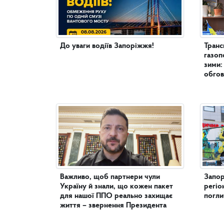
До уваги водіїв Запоріжжя!
Транс
газоп
зими:
обгов
Важливо, щоб партнери чули
Запор
Україну й знали, що кожен пакет
регіо
для нашої ППО реально захищає
погл
життя – звернення Президента