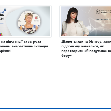
 на підстанції та загроза
Діалог влади та бізнесу: запо
ючень: енергетична ситуація
підприємці навчалися, як
оріжжі
перетворити «Я подумаю» н
беру»