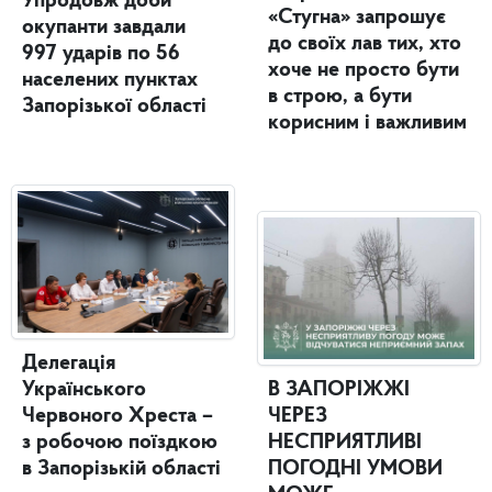
Упродовж доби
«Стугна» запрошує
окупанти завдали
до своїх лав тих, хто
997 ударів по 56
хоче не просто бути
населених пунктах
в строю, а бути
Запорізької області
корисним і важливим
Делегація
Українського
В ЗАПОРІЖЖІ
Червоного Хреста –
ЧЕРЕЗ
з робочою поїздкою
НЕСПРИЯТЛИВІ
в Запорізькій області
ПОГОДНІ УМОВИ