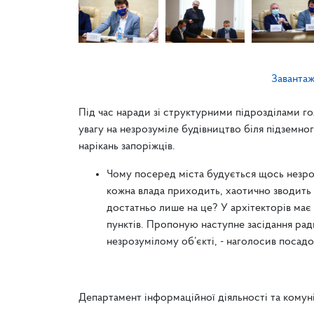
Заванта
Під час наради зі структурними підрозділами г
увагу на незрозуміле будівництво біля підземно
нарікань запоріжців.
Чому посеред міста будується щось незроз
кожна влада приходить, хаотично зводить 
достатньо лише на це? У архітекторів має
пунктів. Пропоную наступне засідання ра
незрозумілому об’єкті, - наголосив посад
Департамент інформаційної діяльності та комун