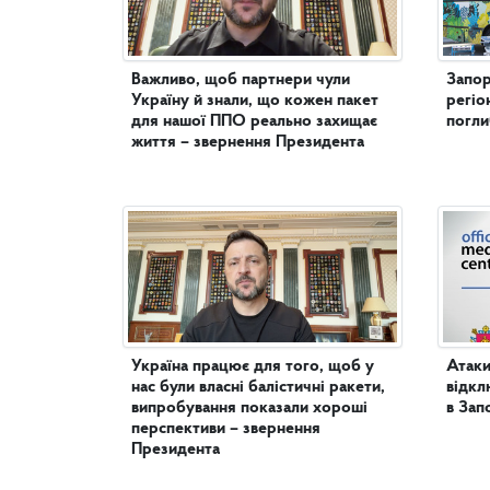
Важливо, щоб партнери чули
Запор
Україну й знали, що кожен пакет
регіо
для нашої ППО реально захищає
погл
життя – звернення Президента
Україна працює для того, щоб у
Атаки
нас були власні балістичні ракети,
відкл
випробування показали хороші
в Зап
перспективи – звернення
Президента