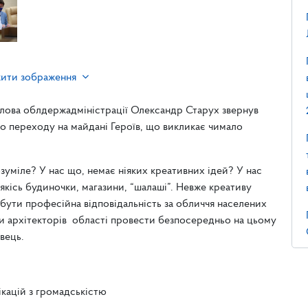
жити зображення
олова облдержадміністрації Олександр Старух звернув
го переходу на майдані Героїв, що викликає чимало
уміле? У нас що, немає ніяких креативних ідей? У нас
якісь будиночки, магазини, “шалаші”. Невже креативу
 бути професійна відповідальність за обличчя населених
ди архітекторів області провести безпосередньо на цьому
овець.
ікацій з громадськістю