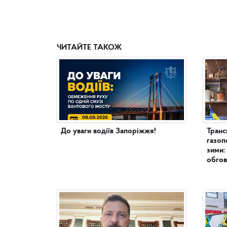
ЧИТАЙТЕ ТАКОЖ
До уваги водіїв Запоріжжя!
Транс
газоп
зими:
обгов