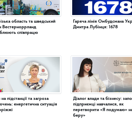
ізька область та шведський
Гаряча лінія Омбудсмана Укр
н Вестерноррланд
Дмитра Лубінця: 1678
иблюють співпрацю
 на підстанції та загроза
Діалог влади та бізнесу: запо
ючень: енергетична ситуація
підприємці навчалися, як
оріжжі
перетворити «Я подумаю» н
беру»