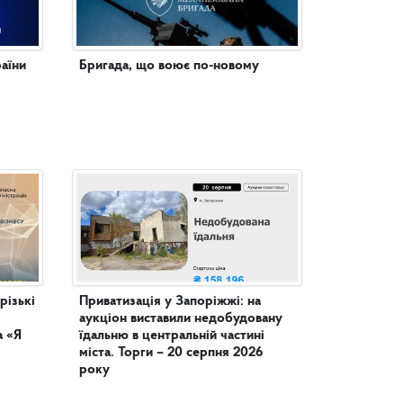
аїни
Бригада, що воює по-новому
різькі
Приватизація у Запоріжжі: на
аукціон виставили недобудовану
а «Я
їдальню в центральній частині
міста. Торги – 20 серпня 2026
року